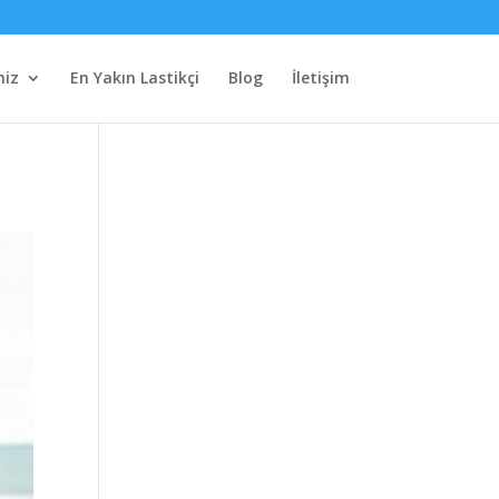
miz
En Yakın Lastikçi
Blog
İletişim