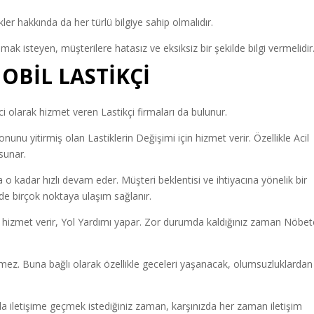
ler hakkında da her türlü bilgiye sahip olmalıdır.
mak isteyen, müşterilere hatasız ve eksiksiz bir şekilde bilgi vermelidir
OBİL LASTİKÇİ
olarak hizmet veren Lastikçi firmaları da bulunur.
unu yitirmiş olan Lastiklerin Değişimi için hizmet verir. Özellikle Acil
sunar.
a o kadar hızlı devam eder. Müşteri beklentisi ve ihtiyacına yönelik bir
inde birçok noktaya ulaşım sağlanır.
 hizmet verir, Yol Yardımı yapar. Zor durumda kaldığınız zaman Nöbet
ermez. Buna bağlı olarak özellikle geceleri yaşanacak, olumsuzluklardan
a iletişime geçmek istediğiniz zaman, karşınızda her zaman iletişim