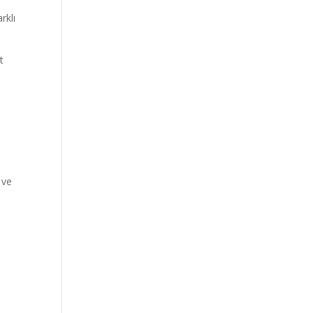
rklı
t
 ve