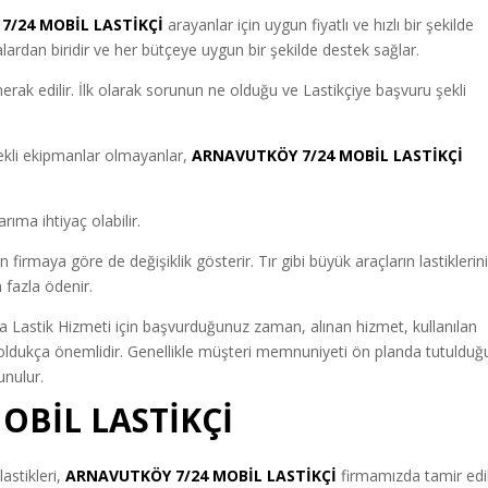
e
7/24 MOBİL LASTİKÇİ
arayanlar için uygun fiyatlı ve hızlı bir şekilde
ardan biridir ve her bütçeye uygun bir şekilde destek sağlar.
merak edilir. İlk olarak sorunun ne olduğu ve Lastikçiye başvuru şekli
rekli ekipmanlar olmayanlar,
ARNAVUTKÖY 7/24 MOBİL LASTİKÇİ
rıma ihtiyaç olabilir.
irmaya göre de değişiklik gösterir. Tır gibi büyük araçların lastiklerin
 fazla ödenir.
 Lastik Hizmeti için başvurduğunuz zaman, alınan hizmet, kullanılan
r oldukça önemlidir. Genellikle müşteri memnuniyeti ön planda tutulduğ
unulur.
OBİL LASTİKÇİ
astikleri,
ARNAVUTKÖY 7/24 MOBİL LASTİKÇİ
firmamızda tamir edil