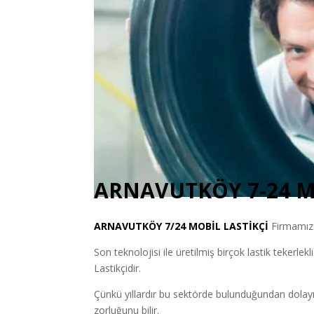
ARNAVUTKÖY 7-24 M
ARNAVUTKÖY
7/24 MOBİL LASTİKÇİ
Firmamız s
Son teknolojisi ile üretilmiş birçok lastik tekerlekl
Lastikçidir.
Çünkü yıllardır bu sektörde bulunduğundan dolayı
zorluğunu bilir.