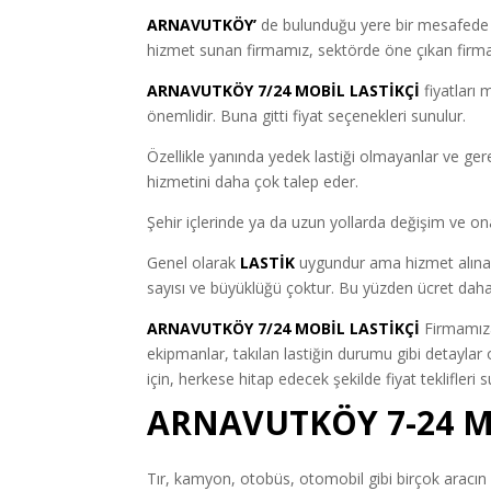
ARNAVUTKÖY’
de bulunduğu yere bir mesafed
hizmet sunan firmamız, sektörde öne çıkan firmal
ARNAVUTKÖY 7/24 MOBİL LASTİKÇİ
fiyatları 
önemlidir. Buna gitti fiyat seçenekleri sunulur.
Özellikle yanında yedek lastiği olmayanlar ve ge
hizmetini daha çok talep eder.
Şehir içlerinde ya da uzun yollarda değişim ve ona
Genel olarak
LASTİK
uygundur ama hizmet alınan f
sayısı ve büyüklüğü çoktur. Bu yüzden ücret daha
ARNAVUTKÖY 7/24 MOBİL LASTİKÇİ
Firmamıza
ekipmanlar, takılan lastiğin durumu gibi detayla
için, herkese hitap edecek şekilde fiyat teklifleri s
ARNAVUTKÖY 7-24 M
Tır, kamyon, otobüs, otomobil gibi birçok aracın l