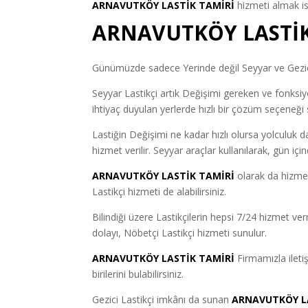
ARNAVUTKÖY LASTİK TAMİRİ
hizmeti almak is
ARNAVUTKÖY LASTİK
Günümüzde sadece Yerinde değil Seyyar ve Gezici 
Seyyar Lastikçi artık Değişimi gereken ve fonksiyon
ihtiyaç duyulan yerlerde hızlı bir çözüm seçeneği 
Lastiğin Değişimi ne kadar hızlı olursa yolculuk d
hizmet verilir. Seyyar araçlar kullanılarak, gün iç
ARNAVUTKÖY LASTİK TAMİRİ
olarak da hizme
Lastikçi hizmeti de alabilirsiniz.
Bilindiği üzere Lastikçilerin hepsi 7/24 hizmet v
dolayı, Nöbetçi Lastikçi hizmeti sunulur.
ARNAVUTKÖY LASTİK TAMİRİ
Firmamızla ilet
birilerini bulabilirsiniz.
Gezici Lastikçi imkânı da sunan
ARNAVUTKÖY L