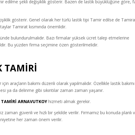
 edilme şekli değişiklik gösterir. Bazen de lastik büyüklüğüne göre, fa
ğişiklik gösterir. Genel olarak her türlü lastik tipi Tamir edilse de Tamira
 detaylar Tamirat kısmında önemlidir.
ünde bulundurulmalıdır. Bazı firmalar yüksek ücret talep etmelerine
ğildir. Bu yüzden firma seçimine özen gösterilmelidir.
 TAMİRİ
için araçların bakımı düzenli olarak yapılmalıdır. Özellikle lastik bakımı
si ya da delinme gibi sıkıntılar zaman zaman yaşanır.
K TAMİRİ
ARNAVUTKOY
hizmeti almak gerekir.
niz zaman güvenli ve hızlı bir şekilde verilir. Firmamız bu konuda planlı 
nuniyetine her zaman önem verilir.