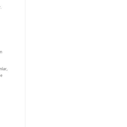
.
in
nlar,
se