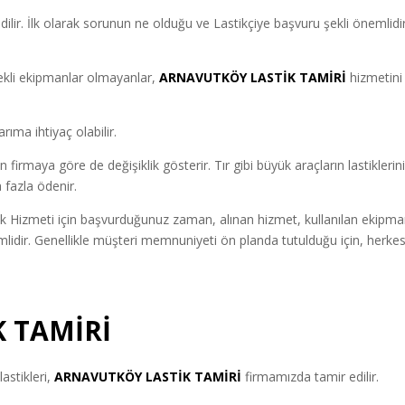
edilir. İlk olarak sorunun ne olduğu ve Lastikçiye başvuru şekli önemlidir
rekli ekipmanlar olmaya
nlar,
ARNAVUTKÖY LASTİK TAMİRİ
hizmetini
rıma ihtiyaç olabilir.
irmaya göre de değişiklik gösterir. Tır gibi büyük araçların lastiklerin
 fazla ödenir.
k Hizmeti için başvurduğunuz zaman, alınan hizmet, kullanılan ekipma
mlidir. Genellikle müşteri memnuniyeti ön planda tutulduğu için, herke
 TAMİRİ
astikleri,
ARNAVUTKÖY LASTİK TAMİRİ
firmamızda tamir edilir.