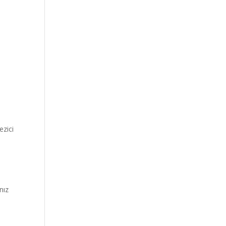
ezici
nız