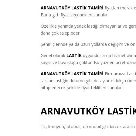
ARNAVUTKÖY LASTİK TAMİRİ
fiyatları merak 
Buna gitti fiyat seçenekleri sunulur.
Özellikle yanında yedek lastiği olmayanlar ve ge
daha çok talep eder.
Şehir içlerinde ya da uzun yollarda değişim ve ona
Genel olarak
LASTİK
uygundur ama hizmet alınan f
sayısı ve büyüklüğü çoktur. Bu yüzden ücret daha
ARNAVUTKÖY LASTİK TAMİRİ
Firmamıza Lasti
takılan lastiğin durumu gibi detaylar oldukça öne
hitap edecek şekilde fiyat teklifleri sunulur.
ARNAVUTKÖY LASTİK
Tır, kamyon, otobüs, otomobil gibi birçok aracın l