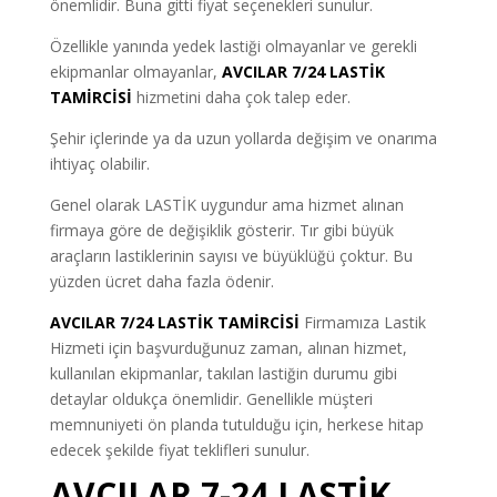
önemlidir. Buna gitti fiyat seçenekleri sunulur.
Özellikle yanında yedek lastiği olmayanlar ve gerekli
ekipmanlar olmayanlar,
AVCILAR 7/24 LASTİK
TAMİRCİSİ
hizmetini daha çok talep eder.
Şehir içlerinde ya da uzun yollarda değişim ve onarıma
ihtiyaç olabilir.
Genel olarak LASTİK uygundur ama hizmet alınan
firmaya göre de değişiklik gösterir. Tır gibi büyük
araçların lastiklerinin sayısı ve büyüklüğü çoktur. Bu
yüzden ücret daha fazla ödenir.
AVCILAR 7/24 LASTİK TAMİRCİSİ
Firmamıza Lastik
Hizmeti için başvurduğunuz zaman, alınan hizmet,
kullanılan ekipmanlar, takılan lastiğin durumu gibi
detaylar oldukça önemlidir. Genellikle müşteri
memnuniyeti ön planda tutulduğu için, herkese hitap
edecek şekilde fiyat teklifleri sunulur.
AVCILAR 7-24 LASTİK