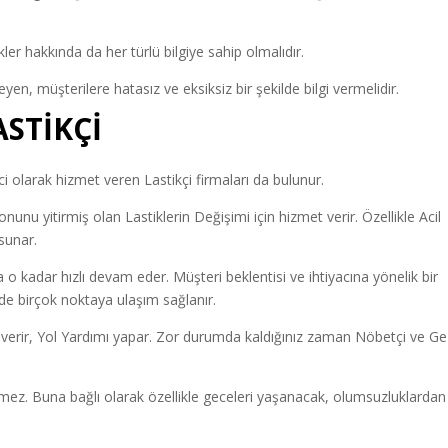
ler hakkında da her türlü bilgiye sahip olmalıdır.
yen, müşterilere hatasız ve eksiksiz bir şekilde bilgi vermelidir.
ASTİKÇİ
olarak hizmet veren Lastikçi firmaları da bulunur.
unu yitirmiş olan Lastiklerin Değişimi için hizmet verir. Özellikle Acil
sunar.
a o kadar hızlı devam eder. Müşteri beklentisi ve ihtiyacına yönelik bir
inde birçok noktaya ulaşım sağlanır.
verir, Yol Yardımı yapar. Zor durumda kaldığınız zaman Nöbetçi ve Gez
ermez. Buna bağlı olarak özellikle geceleri yaşanacak, olumsuzluklardan