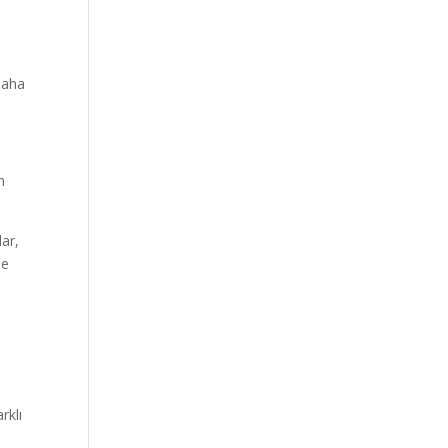
daha
n
ar,
se
rklı