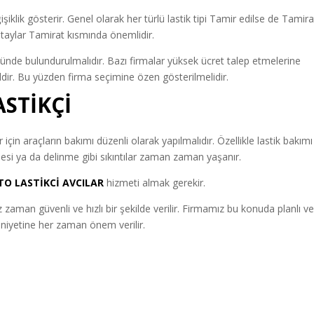
ğişiklik gösterir. Genel olarak her türlü lastik tipi Tamir edilse de Tamira
 detaylar Tamirat kısmında önemlidir.
ünde bulundurulmalıdır. Bazı firmalar yüksek ücret talep etmelerine
ğildir. Bu yüzden firma seçimine özen gösterilmelidir.
ASTİKÇİ
için araçların bakımı düzenli olarak yapılmalıdır. Özellikle lastik bakımı
si ya da delinme gibi sıkıntılar zaman zaman yaşanır.
TO LASTİKCİ AVCILAR
hizmeti almak gerekir.
z zaman güvenli ve hızlı bir şekilde verilir. Firmamız bu konuda planlı v
nuniyetine her zaman önem verilir.