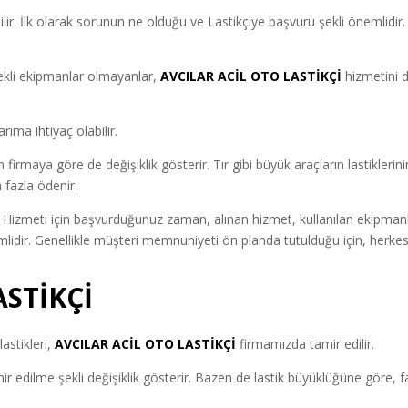
ilir. İlk olarak sorunun ne olduğu ve Lastikçiye başvuru şekli önemlidir.
ekli ekipmanlar olmayanlar,
AVCILAR ACİL OTO LASTİKÇİ
hizmetini 
rıma ihtiyaç olabilir.
rmaya göre de değişiklik gösterir. Tır gibi büyük araçların lastiklerini
 fazla ödenir.
Hizmeti için başvurduğunuz zaman, alınan hizmet, kullanılan ekipmanl
mlidir. Genellikle müşteri memnuniyeti ön planda tutulduğu için, herke
ASTİKÇİ
astikleri,
AVCILAR ACİL OTO LASTİKÇİ
firmamızda tamir edilir.
 edilme şekli değişiklik gösterir. Bazen de lastik büyüklüğüne göre, fa