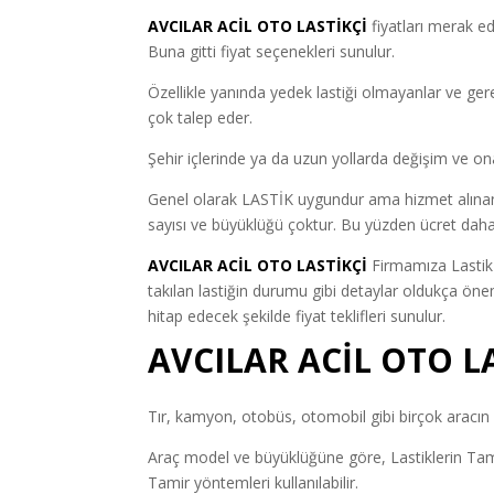
AVCILAR ACİL OTO LASTİKÇİ
fiyatları merak ed
Buna gitti fiyat seçenekleri sunulur.
Özellikle yanında yedek lastiği olmayanlar ve ger
çok talep eder.
Şehir içlerinde ya da uzun yollarda değişim ve ona
Genel olarak LASTİK uygundur ama hizmet alınan fi
sayısı ve büyüklüğü çoktur. Bu yüzden ücret daha
AVCILAR ACİL OTO LASTİKÇİ
Firmamıza Lastik 
takılan lastiğin durumu gibi detaylar oldukça öne
hitap edecek şekilde fiyat teklifleri sunulur.
AVCILAR ACİL OTO L
Tır, kamyon, otobüs, otomobil gibi birçok aracın l
Araç model ve büyüklüğüne göre, Lastiklerin Tamir
Tamir yöntemleri kullanılabilir.