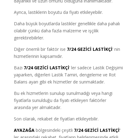
dayanıklı ve uzun ömürlü olduğuna inanılmaktadır.
Ayrıca, lastiklerin boyutu da fiyatı etkileyebilir.
Daha büyük boyutlarda lastikler genellikle daha pahalı
olabilir çünkü daha fazla malzeme ve işçilik
gerektirebilirler.
Diğer önemli bir faktör ise
7/24 GEZİCİ LASTİKÇİ
‘ nin
hizmetlerinin kapsamıdır.
Bazı
7/24 GEZİCİ LASTİKÇİ
‘ ler sadece Lastik Değişimi
yaparken, diğerleri Lastik Tamiri, dengeleme ve Rot
Balans ayarı gibi ek hizmetler de sunmaktadır.
Bu ek hizmetlerin sunulup sunulmadığı veya hangi
fiyatlarla sunulduğu da fiyatı etkileyen faktörler
arasında yer almaktadır.
Son olarak, rekabet de fiyatları etkileyebilir.
AYAZAĞA
bölgesindeki çeşitli
7/24 GEZİCİ LASTİKÇİ
‘
ler arasındaki rekabet, fiyatların belirlenmesinde etkili