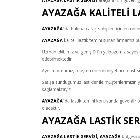
AYAZAĞA LASTİK SERVİSİ
araçlarınızın güvenli
AYAZAĞA KALİTELİ L
AYAZAĞA
‘
da bulunan araç sahipleri için en önemli
AYAZAĞA
kaliteli lastik temini sunan firmamız b
Uzman ekibimiz ve geniş ürün yelpazemiz sayesind
edebilmektedir.
Ayrıca firmamız, müşteri memnuniyetini en üst s
Satışa sunduğumuz lastikler ile müşterilerimizin y
sağlamaktayız.
AYAZAĞA
‘
da lastik temini konusunda güvenilir b
olacaktır.
AYAZAĞA LASTİK SER
AYAZAĞA LASTİK SERVİSİ, AYAZAĞA
bölgesind