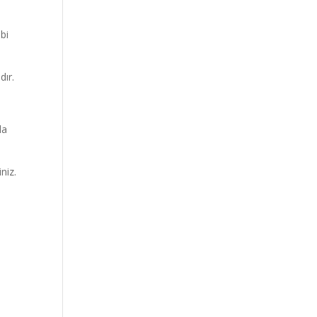
ibi
dır.
da
niz.