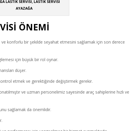
A LASTİK SERVİSİ, LASTİK SERVİSİ
AYAZAĞA
VİSİ ÖNEMİ
li ve konforlu bir şekilde seyahat etmesini sağlamak için son derece
lemesi için büyük bir rol oynar.
mansları düşer.
kontrol etmek ve gerektiğinde değiştirmek gerekir.
le donatılmıştır ve uzman personelimiz sayesinde araç sahiplerine hızlı ve
uğunu sağlamak da önemlidir.
r.