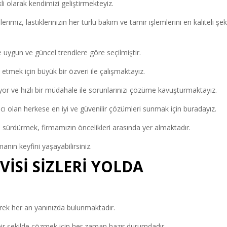
li olarak kendimizi geliştirmekteyiz.
miz, lastiklerinizin her türlü bakım ve tamir işlemlerini en kaliteli şek
 uygun ve güncel trendlere göre seçilmiştir.
 etmek için büyük bir özveri ile çalışmaktayız.
r ve hızlı bir müdahale ile sorunlarınızı çözüme kavuşturmaktayız.
acı olan herkese en iyi ve güvenilir çözümleri sunmak için buradayız.
 sürdürmek, firmamızın öncelikleri arasında yer almaktadır.
lmanın keyfini yaşayabilirsiniz.
VİSİ SİZLERİ YOLDA
rek her an yanınızda bulunmaktadır.
li bir şekilde çözmek için her zaman hazır durumdadır.