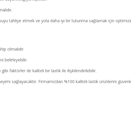
malıdır.
k, suyu tahliye etmek ve yola daha iyi bir tutunma sağlamak için optimiz
ahip olmalıdır.
i belirleyebilir.
i faktörler de kaliteli bir lastik ile ilişkilendirilebilir.
deneyimi sağlayacaktır. Firmamızdan %100 kaliteli lastik ürünlerini güvenl