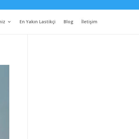
miz
En Yakın Lastikçi
Blog
İletişim