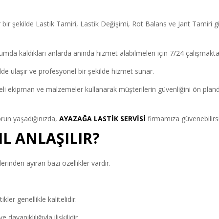
 bir şekilde Lastik Tamiri, Lastik Değişimi, Rot Balans ve Jant Tamiri g
urumda kaldıkları anlarda anında hizmet alabilmeleri için 7/24 çalışmakta
ilde ulaşır ve profesyonel bir şekilde hizmet sunar.
iteli ekipman ve malzemeler kullanarak müşterilerin güvenliğini ön plan
sorun yaşadığınızda,
AYAZAĞA LASTİK SERVİSİ
firmamıza güvenebilirsi
IL ANLAŞILIR?
ğerlerinden ayıran bazı özellikler vardır.
ler genellikle kalitelidir.
ayanıklılığıyla ilişkilidir.