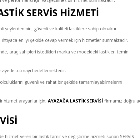
ği ve performansı için vazgeçilmez bir hizmet sunmaktadır.
ASTİK SERVİS HİZMETİ
 şeylerden biri, güvenli ve kaliteli lastiklere sahip olmaktır.
u ihtiyaca en iyi şekilde cevap vermek için hizmetler sunmaktadır.
e, araç sahipleri istedikleri marka ve modeldeki lastikleri temin
eviyede tutmayı hedeflemektedir.
olculuklarını güvenli ve rahat bir şekilde tamamlayabilmelerini
ir hizmet arayanlar için,
AYAZAĞA LASTİK SERVİSİ
firmamız doğru a
VİSİ
e hizmet veren bir lastik tamir ve değiştirme hizmeti sunan SERVİS