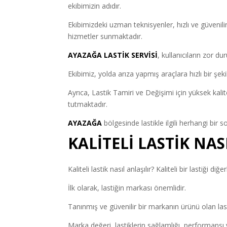
ekibimizin adıdır.
Ekibimizdeki uzman teknisyenler, hızlı ve güvenilir
hizmetler sunmaktadır.
AYAZAĞA LASTİK SERVİSİ
, kullanıcıların zor d
Ekibimiz, yolda arıza yapmış araçlara hızlı bir şek
Ayrıca, Lastik Tamiri ve Değişimi için yüksek kal
tutmaktadır.
AYAZAĞA
bölgesinde lastikle ilgili herhangi bir 
KALİTELİ LASTİK NAS
Kaliteli lastik nasıl anlaşılır? Kaliteli bir lastiği di
İlk olarak, lastiğin markası önemlidir.
Tanınmış ve güvenilir bir markanın ürünü olan lastik
Marka değeri, lastiklerin sağlamlığı, performansı ve d