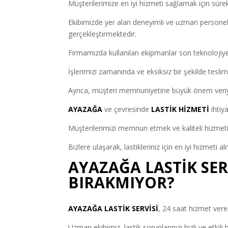
Müşterilerimize en iyi hizmeti sağlamak için sürek
Ekibimizde yer alan deneyimli ve uzman personelleri
gerçekleştirmektedir.
Firmamızda kullanılan ekipmanlar son teknolojiye
İşlerimizi zamanında ve eksiksiz bir şekilde teslim
Ayrıca, müşteri memnuniyetine büyük önem veriyo
AYAZAĞA
ve çevresinde
LASTİK HİZMETİ
ihtiy
Müşterilerimizi memnun etmek ve kaliteli hizmeti
Bizlere ulaşarak, lastikleriniz için en iyi hizmeti a
AYAZAĞA LASTİK SER
BIRAKMIYOR?
AYAZAĞA LASTİK SERVİSİ
, 24 saat hizmet vere
Uzman ekibimiz, lastik sorunlarınızı hızlı ve etki