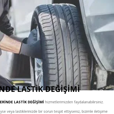
NDE LASTİK DEĞİŞİMİ
YERİNDE LASTİK DEĞİŞİMİ
hizmetlerimizden faydalanabilirsiniz.
e veya lastiklerinizde bir sorun tespit ettiyseniz, bizimle iletişime