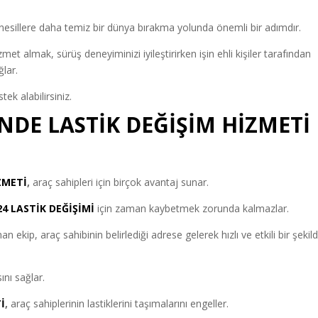
 nesillere daha temiz bir dünya bırakma yolunda önemli bir adımdır.
t almak, sürüş deneyiminizi iyileştirirken işin ehli kişiler tarafından
ğlar.
k alabilirsiniz.
NDE LASTİK DEĞİŞİM HİZMETİ
ZMETİ
,
araç sahipleri için birçok avantaj sunar.
24 LASTİK DEĞİŞİMİ
için zaman kaybetmek zorunda kalmazlar.
 ekip, araç sahibinin belirlediği adrese gelerek hızlı ve etkili bir şekil
nı sağlar.
İ
,
araç sahiplerinin lastiklerini taşımalarını engeller.