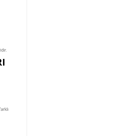
dir.
RI
arklı