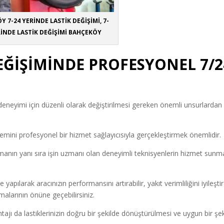
 7-24 YERİNDE LASTİK DEĞİŞİMİ, 7-
RİNDE LASTİK DEĞİŞİMİ BAHÇEKÖY
EĞİŞİMİNDE PROFESYONEL 7/2
üş deneyimi için düzenli olarak değiştirilmesi gereken önemli unsurlardan
lemini profesyonel bir hizmet sağlayıcısıyla gerçekleştirmek önemlidir.
manın yanı sıra işin uzmanı olan deneyimli teknisyenlerin hizmet sunm
 yapılarak aracınızın performansını artırabilir, yakıt verimliliğini iyileştir
malarının önüne geçebilirsiniz.
ajı da lastiklerinizin doğru bir şekilde dönüştürülmesi ve uygun bir şe