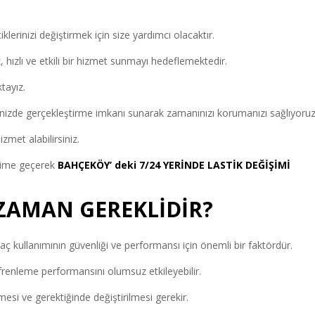
klerinizi değiştirmek için size yardımcı olacaktır.
hızlı ve etkili bir hizmet sunmayı hedeflemektedir.
ktayız.
erinizde gerçekleştirme imkanı sunarak zamanınızı korumanızı sağlıyoruz
met alabilirsiniz.
tişime geçerek
BAHÇEKÖY’ deki 7/24 YERİNDE LASTİK DEĞİŞİMİ
 ZAMAN GEREKLİDİR?
aç kullanımının güvenliği ve performansı için önemli bir faktördür.
frenleme performansını olumsuz etkileyebilir.
mesi ve gerektiğinde değiştirilmesi gerekir.