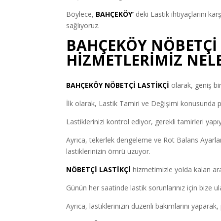
Böylece,
BAHÇEKÖY’
deki Lastik ihtiyaçlarını kar
sağlıyoruz.
BAHÇEKÖY NÖBETÇİ 
HİZMETLERİMİZ NEL
BAHÇEKÖY NÖBETÇİ LASTİKÇİ
olarak, geniş bi
İlk olarak, Lastik Tamiri ve Değişimi konusunda pro
Lastiklerinizi kontrol ediyor, gerekli tamirleri yapı
Ayrıca, tekerlek dengeleme ve Rot Balans Ayarlam
lastiklerinizin ömrü uzuyor.
NÖBETÇİ LASTİKÇİ
hizmetimizle yolda kalan ara
Günün her saatinde lastik sorunlarınız için bize ul
Ayrıca, lastiklerinizin düzenli bakımlarını yaparak,