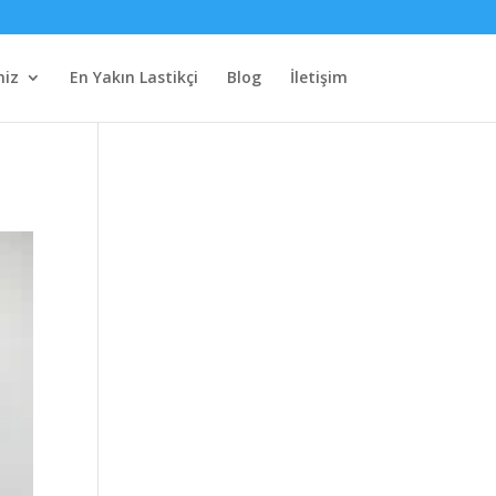
miz
En Yakın Lastikçi
Blog
İletişim