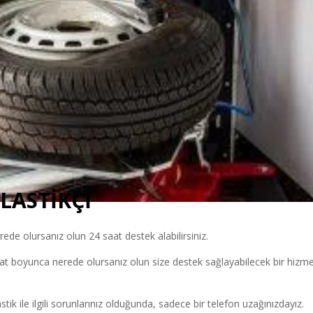
LASTİKÇİ
de olursanız olun 24 saat destek alabilirsiniz.
at boyunca nerede olursanız olun size destek sağlayabilecek bir hizm
ik ile ilgili sorunlarınız olduğunda, sadece bir telefon uzağınızdayız.