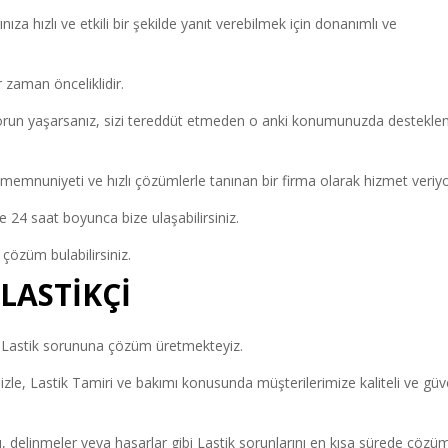
ıza hızlı ve etkili bir şekilde yanıt verebilmek için donanımlı ve
r zaman önceliklidir.
bir sorun yaşarsanız, sizi tereddüt etmeden o anki konumunuzda destekl
memnuniyeti ve hızlı çözümlerle tanınan bir firma olarak hizmet veriy
e 24 saat boyunca bize ulaşabilirsiniz.
 çözüm bulabilirsiniz.
LASTİKÇİ
ü Lastik sorununa çözüm üretmekteyiz.
le, Lastik Tamiri ve bakımı konusunda müşterilerimize kaliteli ve güve
ı, delinmeler veya hasarlar gibi Lastik sorunlarını en kısa sürede çözü