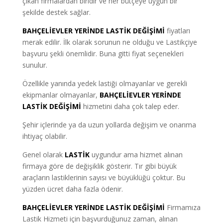
çıkan firmalardan biridir ve her bütçeye uygun bir
şekilde destek sağlar.
BAHÇELİEVLER YERİNDE LASTİK DEĞİŞİMİ
fiyatları
merak edilir. İlk olarak sorunun ne olduğu ve Lastikçiye
başvuru şekli önemlidir. Buna gitti fiyat seçenekleri
sunulur.
Özellikle yanında yedek lastiği olmayanlar ve gerekli
ekipmanlar olmayanlar
,
BAHÇELİEVLER YERİNDE
LASTİK DEĞİŞİMİ
hizmetini daha çok talep eder.
Şehir içlerinde ya da uzun yollarda değişim ve onarıma
ihtiyaç olabilir.
Genel olarak
LASTİK
uygundur ama hizmet alınan
firmaya göre de değişiklik gösterir. Tır gibi büyük
araçların lastiklerinin sayısı ve büyüklüğü çoktur. Bu
yüzden ücret daha fazla ödenir.
BAHÇELİEVLER YERİNDE LASTİK DEĞİŞİMİ
Firmamıza
Lastik Hizmeti için başvurduğunuz zaman, alınan