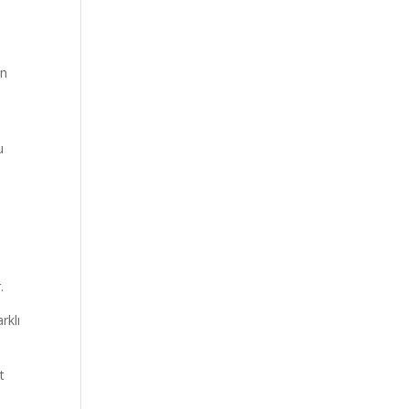
in
u
.
rklı
t