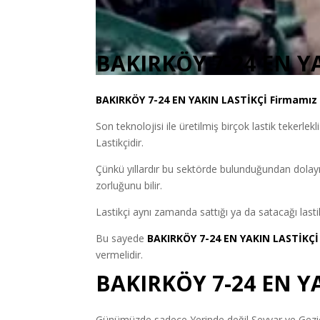
BAKIRKÖY 7-24 EN Y
BAKIRKÖY
7-24 EN YAKIN LASTİKÇİ
Firmamız s
Son teknolojisi ile üretilmiş birçok lastik tekerlekl
Lastikçidir.
Çünkü yıllardır bu sektörde bulunduğundan dolayı
zorluğunu bilir.
Lastikçi aynı zamanda sattığı ya da satacağı lastik
Bu sayede
BAKIRKÖY 7-24 EN YAKIN LASTİKÇ
vermelidir.
BAKIRKÖY 7-24 EN Y
Günümüzde sadece Yerinde değil Seyyar ve Gezici 