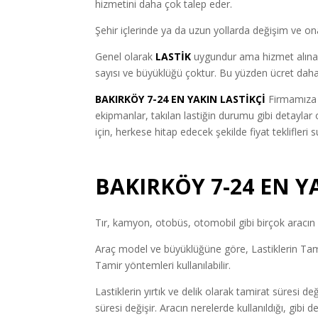
hizmetini daha çok talep eder.
Şehir içlerinde ya da uzun yollarda değişim ve ona
Genel olarak
LASTİK
uygundur ama hizmet alınan f
sayısı ve büyüklüğü çoktur. Bu yüzden ücret daha
BAKIRKÖY 7-24 EN YAKIN LASTİKÇİ
Firmamıza 
ekipmanlar, takılan lastiğin durumu gibi detayla
için, herkese hitap edecek şekilde fiyat teklifleri s
BAKIRKÖY 7-24 EN Y
Tır, kamyon, otobüs, otomobil gibi birçok aracın l
Araç model ve büyüklüğüne göre, Lastiklerin Tamir
Tamir yöntemleri kullanılabilir.
Lastiklerin yırtık ve delik olarak tamirat süresi de
süresi değişir. Aracın nerelerde kullanıldığı, gibi