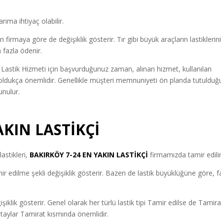
rıma ihtiyaç olabilir.
irmaya göre de değişiklik gösterir. Tır gibi büyük araçların lastiklerin
 fazla ödenir.
Lastik Hizmeti için başvurduğunuz zaman, alınan hizmet, kullanılan
r oldukça önemlidir. Genellikle müşteri memnuniyeti ön planda tutulduğ
unulur.
AKIN LASTİKÇİ
astikleri,
BAKIRKÖY 7-24 EN YAKIN LASTİKÇİ
firmamızda tamir edilir
 edilme şekli değişiklik gösterir. Bazen de lastik büyüklüğüne göre, fa
ğişiklik gösterir. Genel olarak her türlü lastik tipi Tamir edilse de Tamira
 detaylar Tamirat kısmında önemlidir.