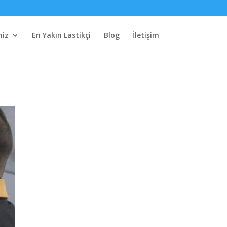
miz
En Yakın Lastikçi
Blog
İletişim