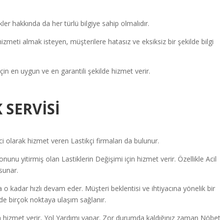
ler hakkında da her türlü bilgiye sahip olmalıdır.
hizmeti almak isteyen, müşterilere hatasız ve eksiksiz bir şekilde bilgi
için en uygun ve en garantili şekilde hizmet verir.
 SERVİSİ
olarak hizmet veren Lastikçi firmaları da bulunur.
unu yitirmiş olan Lastiklerin Değişimi için hizmet verir. Özellikle Acil
sunar.
a o kadar hızlı devam eder. Müşteri beklentisi ve ihtiyacına yönelik bir
inde birçok noktaya ulaşım sağlanır.
 hizmet verir, Yol Yardımı yapar.
Zor durumda kaldığınız zaman Nöbet