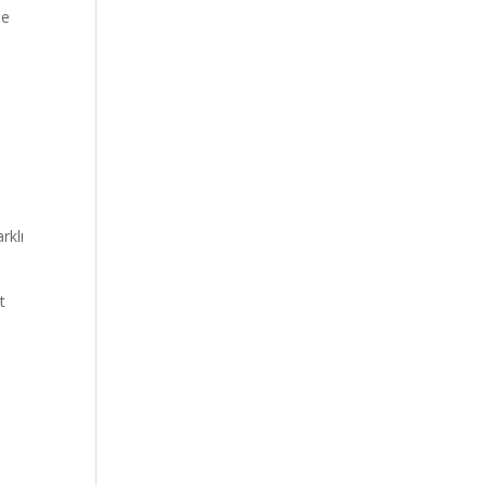
se
rklı
t