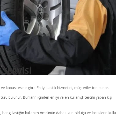
 SERVİSİ
 ve kapasitesine göre En İyi Lastik hizmetini, müşteriler için sunar.
i türü bulunur. Bunların içinden en iyi ve en kullanışlı tercihi yapan kişi
, hangi lastiğin kullanım ömrünün daha uzun olduğu ve lastiklerin kull