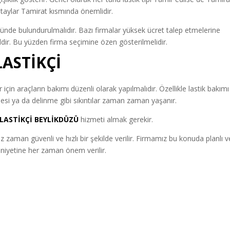
 detaylar Tamirat kısmında önemlidir.
ünde bulundurulmalıdır. Bazı firmalar yüksek ücret talep etmelerine
ğildir. Bu yüzden firma seçimine özen gösterilmelidir.
LASTİKÇİ
için araçların bakımı düzenli olarak yapılmalıdır. Özellikle lastik bakımı
si ya da delinme gibi sıkıntılar zaman zaman yaşanır.
 LASTİKÇİ BEYLİKDÜZÜ
hizmeti almak gerekir.
iz zaman güvenli ve hızlı bir şekilde verilir. Firmamız bu konuda planlı v
nuniyetine her zaman önem verilir.