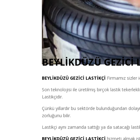
BEYLİKDÜZÜ GEZİCİ 
BEYLİKDÜZÜ
GEZİCİ LASTİKÇİ
Firmamız sizler i
Son teknolojisi ile üretilmiş birçok lastik tekerlekl
Lastikçidir.
Çünkü yıllardır bu sektörde bulunduğundan dolayı
zorluğunu bilir.
Lastikçi aynı zamanda sattığı ya da satacağı lastik
BEYLİKDÜZÜ GEZİCİ LASTİKÇİ
hizmeti almak ist