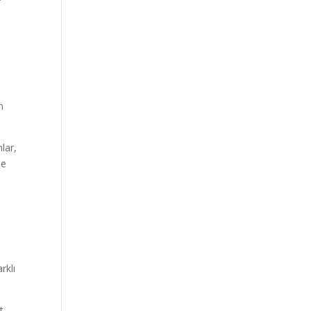
n
lar,
se
rklı
t