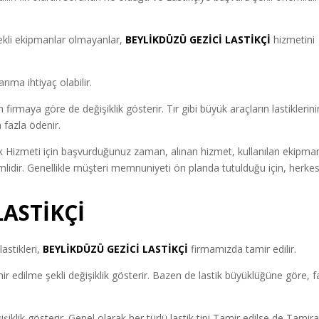
ekli ekipmanlar olmayanlar,
BEYLİKDÜZÜ GEZİCİ LASTİKÇİ
hizmetini
rıma ihtiyaç olabilir.
rmaya göre de değişiklik gösterir. Tır gibi büyük araçların lastiklerini
 fazla ödenir.
 Hizmeti için başvurduğunuz zaman, alınan hizmet, kullanılan ekipman
mlidir. Genellikle müşteri memnuniyeti ön planda tutulduğu için, herke
LASTİKÇİ
astikleri,
BEYLİKDÜZÜ GEZİCİ LASTİKÇİ
firmamızda tamir edilir.
 edilme şekli değişiklik gösterir. Bazen de lastik büyüklüğüne göre, fa
ğişiklik gösterir. Genel olarak her türlü lastik tipi Tamir edilse de Tamira