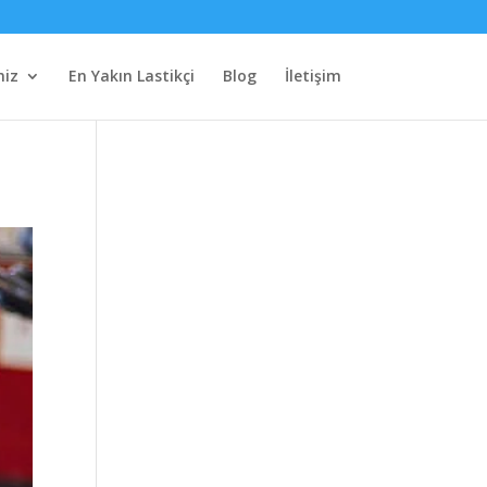
miz
En Yakın Lastikçi
Blog
İletişim