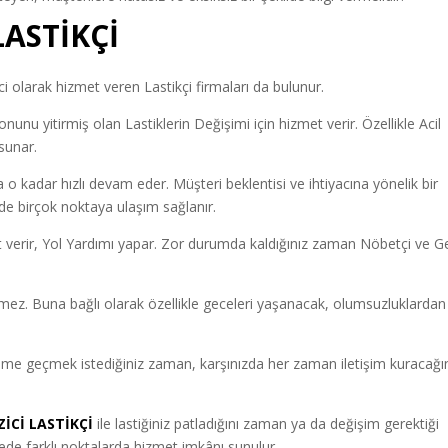
LASTİKÇİ
olarak hizmet veren Lastikçi firmaları da bulunur.
unu yitirmiş olan Lastiklerin Değişimi için hizmet verir. Özellikle Acil
sunar.
a o kadar hızlı devam eder. Müşteri beklentisi ve ihtiyacına yönelik bir
inde birçok noktaya ulaşım sağlanır.
 verir, Yol Yardımı yapar. Zor durumda kaldığınız zaman Nöbetçi ve Ge
ermez. Buna bağlı olarak özellikle geceleri yaşanacak, olumsuzluklardan
şime geçmek istediğiniz zaman, karşınızda her zaman iletişim kuracağı
İCİ LASTİKÇİ
ile lastiğiniz patladığını zaman ya da değişim gerektiği
lgede farklı noktalarda hizmet imkânı sunulur.