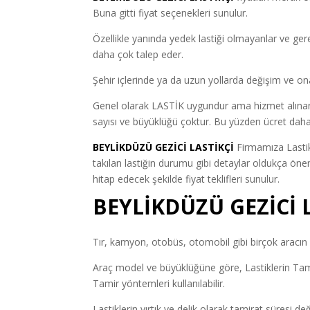
Buna gitti fiyat seçenekleri sunulur.
Özellikle yanında yedek lastiği olmayanlar ve ger
daha çok talep eder.
Şehir içlerinde ya da uzun yollarda değişim ve ona
Genel olarak LASTİK uygundur ama hizmet alınan fi
sayısı ve büyüklüğü çoktur. Bu yüzden ücret daha
BEYLİKDÜZÜ GEZİCİ LASTİKÇİ
Firmamıza Lastik
takılan lastiğin durumu gibi detaylar oldukça öne
hitap edecek şekilde fiyat teklifleri sunulur.
BEYLİKDÜZÜ GEZİCİ 
Tır, kamyon, otobüs, otomobil gibi birçok aracın l
Araç model ve büyüklüğüne göre, Lastiklerin Tamir
Tamir yöntemleri kullanılabilir.
Lastiklerin yırtık ve delik olarak tamirat süresi de