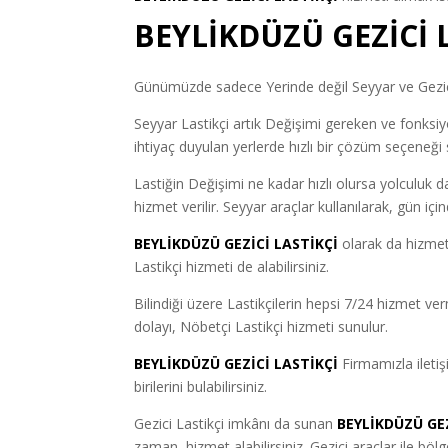
BEYLİKDÜZÜ GEZİCİ 
Günümüzde sadece Yerinde değil Seyyar ve Gezici 
Seyyar Lastikçi artık Değişimi gereken ve fonksiyon
ihtiyaç duyulan yerlerde hızlı bir çözüm seçeneği 
Lastiğin Değişimi ne kadar hızlı olursa yolculuk d
hizmet verilir. Seyyar araçlar kullanılarak, gün iç
BEYLİKDÜZÜ GEZİCİ LASTİKÇİ
olarak da hizmet
Lastikçi hizmeti de alabilirsiniz.
Bilindiği üzere Lastikçilerin hepsi 7/24 hizmet v
dolayı, Nöbetçi Lastikçi hizmeti sunulur.
BEYLİKDÜZÜ GEZİCİ LASTİKÇİ
Firmamızla ileti
birilerini bulabilirsiniz.
Gezici Lastikçi imkânı da sunan
BEYLİKDÜZÜ GEZ
zaman, hizmet alabilirsiniz. Gezici araçlar ile bö