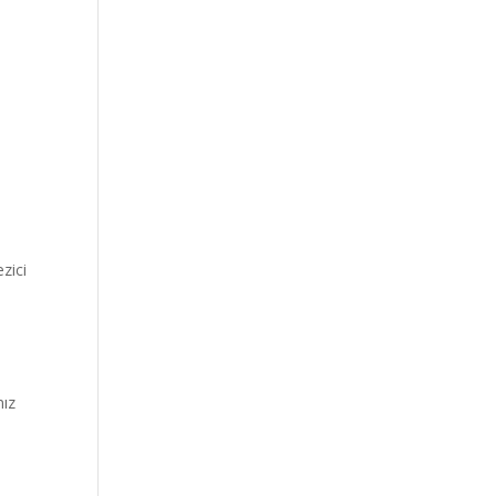
zici
nız