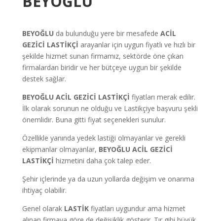
BEYOĞLU
BEYOĞLU
da bulunduğu yere bir mesafede
ACİL
GEZİCİ LASTİKÇİ
arayanlar için uygun fiyatlı ve hızlı bir
şekilde hizmet sunan firmamız, sektörde öne çıkan
firmalardan biridir ve her bütçeye uygun bir şekilde
destek sağlar.
BEYOĞLU ACİL GEZİCİ LASTİKÇİ
fiyatları merak edilir.
İlk olarak sorunun ne olduğu ve Lastikçiye başvuru şekli
önemlidir. Buna gitti fiyat seçenekleri sunulur.
Özellikle yanında yedek lastiği olmayanlar ve gerekli
ekipmanlar olmayanlar,
BEYOĞLU ACİL GEZİCİ
LASTİKÇİ
hizmetini daha çok talep eder.
Şehir içlerinde ya da uzun yollarda değişim ve onarıma
ihtiyaç olabilir.
Genel olarak
LASTİK
fiyatları uygundur ama hizmet
alınan firmaya göre de değişiklik gösterir. Tır gibi büyük