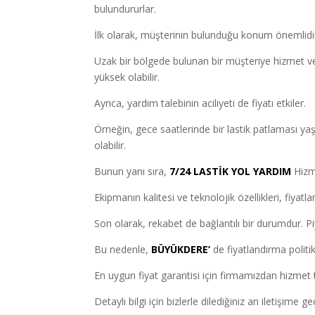
bulundururlar.
İlk olarak, müşterinin bulunduğu konum önemlidi
Uzak bir bölgede bulunan bir müşteriye hizmet v
yüksek olabilir.
Ayrıca, yardım talebinin aciliyeti de fiyatı etkiler.
Örneğin, gece saatlerinde bir lastik patlaması y
olabilir.
Bunun yanı sıra,
7/24 LASTİK YOL YARDIM
Hizme
Ekipmanın kalitesi ve teknolojik özellikleri, fiyat
Son olarak, rekabet de bağlantılı bir durumdur. Piya
Bu nedenle,
BÜYÜKDERE’
de fiyatlandırma politik
En uygun fiyat garantisi için firmamızdan hizmet t
Detaylı bilgi için bizlerle dilediğiniz an iletişime geç