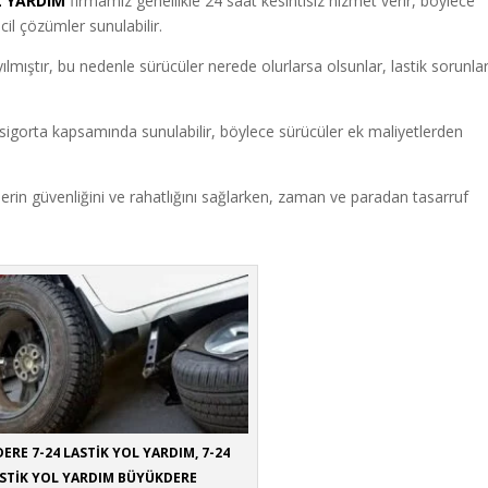
L YARDIM
firmamız genellikle 24 saat kesintisiz hizmet verir, böylece
cil çözümler sunulabilir.
yılmıştır, bu nedenle sürücüler nerede olurlarsa olsunlar, lastik sorunla
sigorta kapsamında sunulabilir, böylece sürücüler ek maliyetlerden
erin güvenliğini ve rahatlığını sağlarken, zaman ve paradan tasarruf
ERE 7-24 LASTİK YOL YARDIM, 7-24
STİK YOL YARDIM BÜYÜKDERE