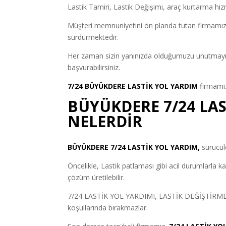
Lastik Tamiri, Lastik Değişimi, araç kurtarma hiz
Müşteri memnuniyetini ön planda tutan firmamız, s
sürdürmektedir.
Her zaman sizin yanınızda olduğumuzu unutmayın 
başvurabilirsiniz.
7/24 BÜYÜKDERE LASTİK YOL YARDIM
firmamız
BÜYÜKDERE 7/24 LA
NELERDİR
BÜYÜKDERE 7/24 LASTİK YOL YARDIM,
sürücüle
Öncelikle, Lastik patlaması gibi acil durumlarla ka
çözüm üretilebilir.
7/24 LASTİK YOL YARDIMI, LASTİK DEĞİŞTİRME işlem
koşullarında bırakmazlar.