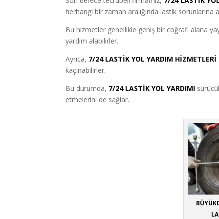
Son derece tecrübeli firmamız,
7/24 LASTİK YO
herhangi bir zaman aralığında lastik sorunlarına a
Bu hizmetler genellikle geniş bir coğrafi alana ya
yardım alabilirler.
Ayrıca,
7/24 LASTİK YOL YARDIM HİZMETLERİ
kaçınabilirler.
Bu durumda,
7/24 LASTİK YOL YARDIMI
sürücül
etmelerini de sağlar.
BÜYÜKD
LA