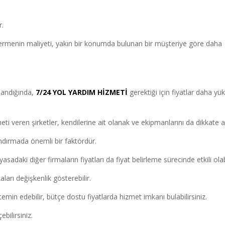
r.
ermenin maliyeti, yakın bir konumda bulunan bir müşteriye göre daha
aşandığında,
7/24 YOL YARDIM HİZMETİ
gerektiği için fiyatlar daha yü
ti veren şirketler, kendilerine ait olanak ve ekipmanlarını da dikkate al
landırmada önemli bir faktördür.
sadaki diğer firmaların fiyatları da fiyat belirleme sürecinde etkili olabi
aları değişkenlik gösterebilir.
emin edebilir, bütçe dostu fiyatlarda hizmet imkanı bulabilirsiniz.
ebilirsiniz.