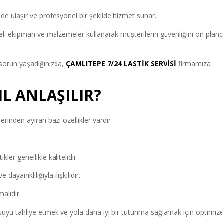
ilde ulaşır ve profesyonel bir şekilde hizmet sunar.
iteli ekipman ve malzemeler kullanarak müşterilerin güvenliğini ön plan
r sorun yaşadığınızda,
ÇAMLITEPE 7/24 LASTİK SERVİSİ
firmamıza
IL ANLAŞILIR?
ğerlerinden ayıran bazı özellikler vardır.
ler genellikle kalitelidir.
ayanıklılığıyla ilişkilidir.
malıdır.
k, suyu tahliye etmek ve yola daha iyi bir tutunma sağlamak için optimiz