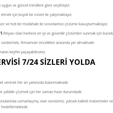
 uygun ve güncel trendlere göre seçilmiştir.
 etmek için büyük bir özveri ile çalışmaktayız.
r ve hızlı bir müdahale ile sorunlarınızı çözüme kavuşturmaktayız.
Tİ
ihtiyacı olan herkese en iyi ve güvenilir çözümleri sunmak için burad
 sürdürmek, firmamızın öncelikleri arasında yer almaktadır.
lmanın keyfini yaşayabilirsiniz.
RVİSİ 7/24 SİZLERİ YOLDA
et vererek her an yanınızda bulunmaktadır.
li bir şekilde çözmek için her zaman hazır durumdadır.
 konularında uzmanlaşmış olan servisimiz, yüksek kaliteli malzemeler v
ı hedeflemektedir.