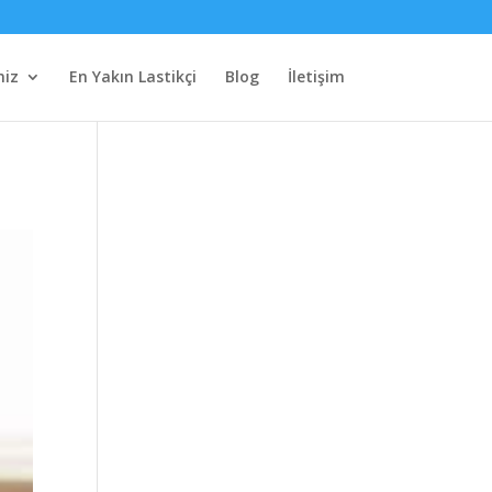
miz
En Yakın Lastikçi
Blog
İletişim