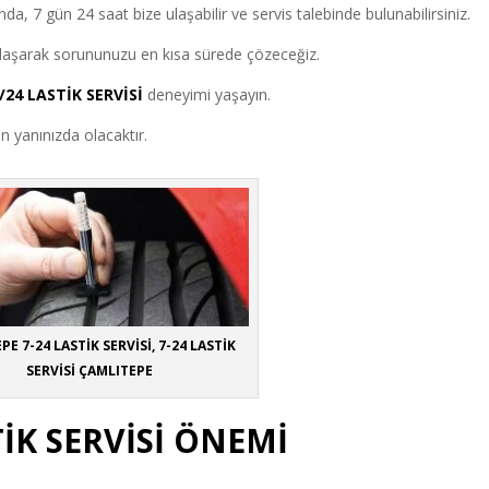
da, 7 gün 24 saat bize ulaşabilir ve servis talebinde bulunabilirsiniz.
 ulaşarak sorununuzu en kısa sürede çözeceğiz.
/24 LASTİK SERVİSİ
deneyimi yaşayın.
 yanınızda olacaktır.
E 7-24 LASTİK SERVİSİ, 7-24 LASTİK
SERVİSİ ÇAMLITEPE
TİK SERVİSİ ÖNEMİ