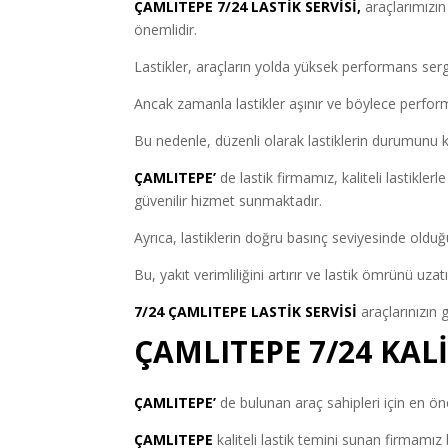
ÇAMLITEPE
7/24 LASTİK SERVİSİ
,
araçlarımızın
önemlidir.
Lastikler, araçların yolda yüksek performans sergi
Ancak zamanla lastikler aşınır ve böylece perfor
Bu nedenle, düzenli olarak lastiklerin durumunu 
ÇAMLITEPE’
de lastik firmamız, kaliteli lastikle
güvenilir hizmet sunmaktadır.
Ayrıca, lastiklerin doğru basınç seviyesinde old
Bu, yakıt verimliliğini artırır ve lastik ömrünü uzatı
7/24 ÇAMLITEPE LASTİK SERVİSİ
araçlarınızın 
ÇAMLITEPE 7/24 KALİ
ÇAMLITEPE’
de bulunan araç sahipleri için en öne
ÇAMLITEPE
kaliteli lastik temini sunan firmamız