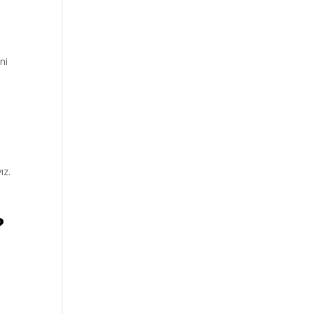
ni
ız.
?