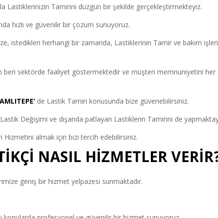
a Lastiklerinizin Tamirini düzgün bir şekilde gerçekleştirmekteyiz.
nda hızlı ve güvenilir bir çözüm sunuyoruz.
, istedikleri herhangi bir zamanda, Lastiklerinin Tamir ve bakım işleri
.
n beri sektörde faaliyet göstermektedir ve müşteri memnuniyetini her
AMLITEPE’
de Lastik Tamiri konusunda bize güvenebilirsiniz.
 Lastik Değişimi ve dışarıda patlayan Lastiklerin Tamirini de yapmaktay
ri Hizmetini almak için bizi tercih edebilirsiniz.
TİKÇİ NASIL HİZMETLER VERİR
imize geniş bir hizmet yelpazesi sunmaktadır.
bi konularda profesyonel ve güvenilir bir hizmet sunuyoruz.