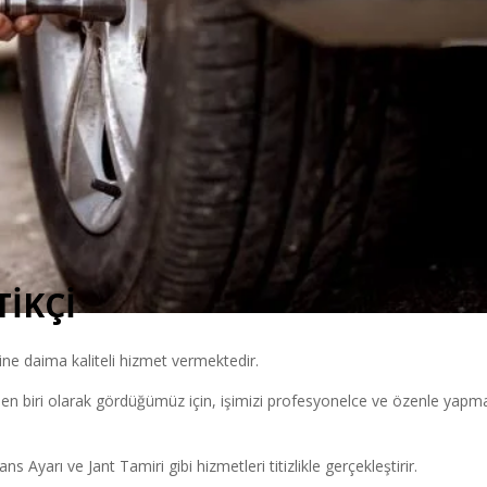
TİKÇİ
ne daima kaliteli hizmet vermektedir.
en biri olarak gördüğümüz için, işimizi profesyonelce ve özenle yapm
 Ayarı ve Jant Tamiri gibi hizmetleri titizlikle gerçekleştirir.