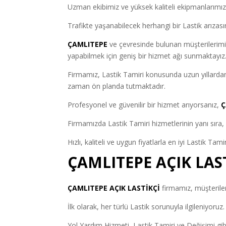
Uzman ekibimiz ve yüksek kaliteli ekipmanlarımızl
Trafikte yaşanabilecek herhangi bir Lastik arızası
ÇAMLITEPE
ve çevresinde bulunan müşterilerimize
yapabilmek için geniş bir hizmet ağı sunmaktayız
Firmamız, Lastik Tamiri konusunda uzun yıllarda
zaman ön planda tutmaktadır.
Profesyonel ve güvenilir bir hizmet arıyorsanız,
Ç
Firmamızda Lastik Tamiri hizmetlerinin yanı sıra,
Hızlı, kaliteli ve uygun fiyatlarla en iyi Lastik Tami
ÇAMLITEPE AÇIK LAS
ÇAMLITEPE AÇIK LASTİKÇİ
firmamız, müşteriler
İlk olarak, her türlü Lastik sorunuyla ilgileniyoruz.
Yol Yardım Hizmeti, Lastik Tamiri ve Değişimi gi