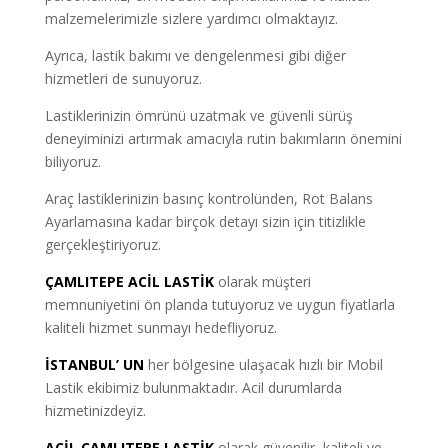
malzemelerimizle sizlere yardımcı olmaktayız.
Ayrıca, lastik bakımı ve dengelenmesi gibi diğer
hizmetleri de sunuyoruz.
Lastiklerinizin ömrünü uzatmak ve güvenli sürüş
deneyiminizi artırmak amacıyla rutin bakımların önemini
biliyoruz.
Araç lastiklerinizin basınç kontrolünden, Rot Balans
Ayarlamasına kadar birçok detayı sizin için titizlikle
gerçekleştiriyoruz.
ÇAMLITEPE ACİL LASTİK
olarak müşteri
memnuniyetini ön planda tutuyoruz ve uygun fiyatlarla
kaliteli hizmet sunmayı hedefliyoruz.
İSTANBUL’ UN
her bölgesine ulaşacak hızlı bir Mobil
Lastik ekibimiz bulunmaktadır. Acil durumlarda
hizmetinizdeyiz.
ACİL ÇAMLITEPE LASTİK
olarak güvenilir, kaliteli ve