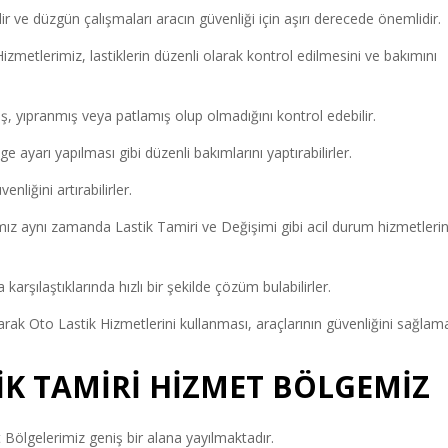
dir ve düzgün çalışmaları aracın güvenliği için aşırı derecede önemlidir.
izmetlerimiz, lastiklerin düzenli olarak kontrol edilmesini ve bakımını
ış, yıpranmış veya patlamış olup olmadığını kontrol edebilir.
e ayarı yapılması gibi düzenli bakımlarını yaptırabilirler.
liğini artırabilirler.
z aynı zamanda Lastik Tamiri ve Değişimi gibi acil durum hizmetlerin
arşılaştıklarında hızlı bir şekilde çözüm bulabilirler.
arak Oto Lastik Hizmetlerini kullanması, araçlarının güvenliğini sağlam
TİK TAMİRİ HİZMET BÖLGEMİZ
Bölgelerimiz geniş bir alana yayılmaktadır.