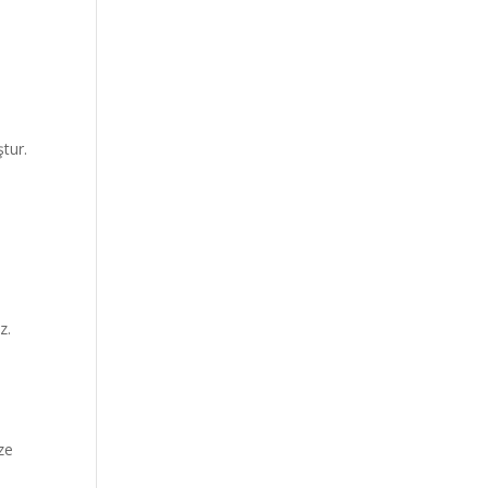
tur.
z.
.
ize