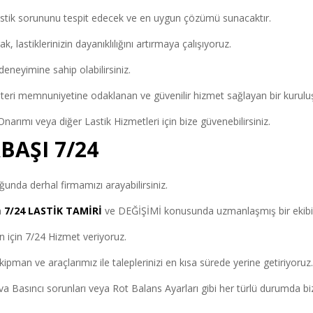
 lastik sorununu tespit edecek ve en uygun çözümü sunacaktır.
, lastiklerinizin dayanıklılığını artırmaya çalışıyoruz.
eneyimine sahip olabilirsiniz.
eri memnuniyetine odaklanan ve güvenilir hizmet sağlayan bir kuruluş
narımı veya diğer Lastik Hizmetleri için bize güvenebilirsiniz.
BAŞI 7/24
uğunda derhal firmamızı arayabilirsiniz.
n
7/24 LASTİK TAMİRİ
ve DEĞİŞİMİ konusunda uzmanlaşmış bir ekibi
n için 7/24 Hizmet veriyoruz.
ipman ve araçlarımız ile taleplerinizi en kısa sürede yerine getiriyoruz
Hava Basıncı sorunları veya Rot Balans Ayarları gibi her türlü durumda b