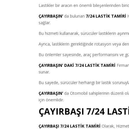
Lastikler bir aracın en önemli bileşenlerinden biri
ÇAYIRBAŞIN’
da bulunan
7/24 LASTİK TAMİRİ
H
sağlar.
Bu hizmeti kullanarak, sürücüler lastiklerin aşınm
Ayrıca, lastiklerin gerektiğinde rotasyon veya deng
Bu önlemler sayesinde, araç performansını ve güven
ÇAYIRBAŞIN’ DAKİ 7/24 LASTİK TAMİRİ
Firmamı
sunar.
Bu sayede, sürücüler herhangi bir lastik sorunuyla k
ÇAYIRBAŞIN’
da Otomobil sahiplerinin düzenli ol
için önemlidir.
ÇAYIRBAŞI 7/24 LAS
ÇAYIRBAŞI 7/24 LASTİK TAMİRİ
Olarak, Hizmet 