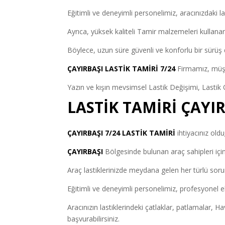
Eğitimli ve deneyimli personelimiz, aracınızdaki
Ayrıca, yüksek kaliteli Tamir malzemeleri kullanarak
Böylece, uzun süre güvenli ve konforlu bir sürüş d
ÇAYIRBAŞI LASTİK TAMİRİ 7/24
Firmamız, müşt
Yazın ve kışın mevsimsel Lastik Değişimi, Lastik O
LASTİK TAMİRİ ÇAYIR
ÇAYIRBAŞI 7/24 LASTİK TAMİRİ
ihtiyacınız old
ÇAYIRBAŞI
Bölgesinde bulunan araç sahipleri içi
Araç lastiklerinizde meydana gelen her türlü soru
Eğitimli ve deneyimli personelimiz, profesyonel ek
Aracınızın lastiklerindeki çatlaklar, patlamalar, 
başvurabilirsiniz.