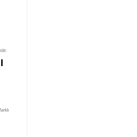
dir.
I
farklı