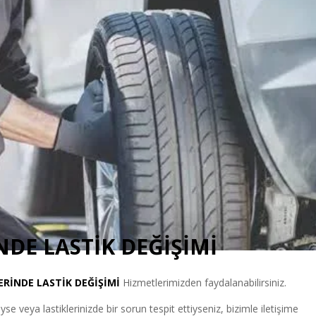
NDE LASTİK DEĞİŞİMİ
YERİNDE LASTİK DEĞİŞİMİ
Hizmetlerimizden faydalanabilirsiniz.
e veya lastiklerinizde bir sorun tespit ettiyseniz, bizimle iletişime