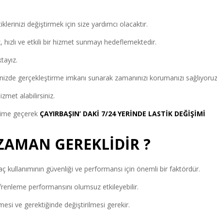
klerinizi değiştirmek için size yardımcı olacaktır.
hızlı ve etkili bir hizmet sunmayı hedeflemektedir.
ktayız.
erinizde gerçekleştirme imkanı sunarak zamanınızı korumanızı sağlıyoruz
met alabilirsiniz.
tişime geçerek
ÇAYIRBAŞIN’ DAKİ 7/24 YERİNDE LASTİK DEĞİŞİMİ
 ZAMAN GEREKLİDİR ?
ç kullanımının güvenliği ve performansı için önemli bir faktördür.
frenleme performansını olumsuz etkileyebilir.
mesi ve gerektiğinde değiştirilmesi gerekir.