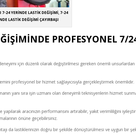
 7-24 YERİNDE LASTİK DEĞİŞİMİ, 7-24
NDE LASTİK DEĞİŞİMİ ÇAYIRBAŞI
EĞİŞİMİNDE PROFESYONEL 7/2
üş deneyimi için düzenli olarak değiştirilmesi gereken önemli unsurlardan
lemini profesyonel bir hizmet sağlayıcısıyla gerçekleştirmek önemlidir.
manın yanı sıra işin uzmanı olan deneyimli teknisyenlerin hizmet sunm
 yapılarak aracınızın performansını artırabilir, yakıt verimliliğini iyileştir
malarının önüne geçebilirsiniz.
ajı da lastiklerinizin doğru bir şekilde dönüştürülmesi ve uygun bir şe