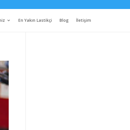
miz
En Yakın Lastikçi
Blog
İletişim