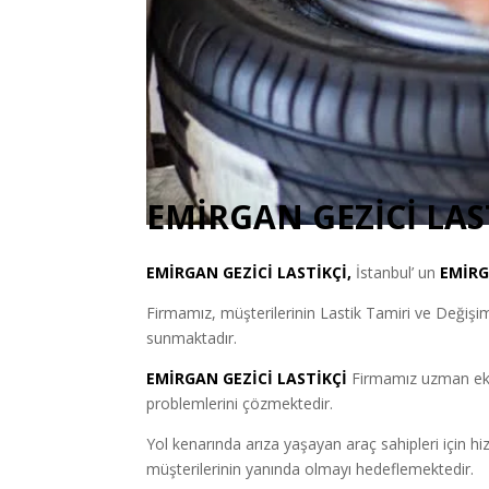
EMİRGAN GEZİCİ LAS
EMİRGAN
GEZİCİ LASTİKÇİ
,
İstanbul’ un
EMİR
Firmamız, müşterilerinin Lastik Tamiri ve Değişimi i
sunmaktadır.
EMİRGAN GEZİCİ LASTİKÇİ
Firmamız uzman ekip
problemlerini çözmektedir.
Yol kenarında arıza yaşayan araç sahipleri için 
müşterilerinin yanında olmayı hedeflemektedir.