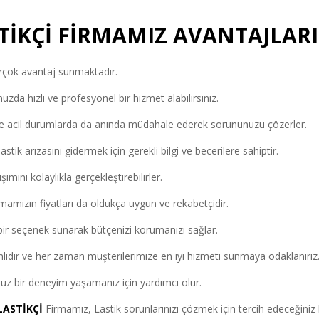
TİKÇİ FİRMAMIZ AVANTAJLARI
irçok avantaj sunmaktadır.
zda hızlı ve profesyonel bir hizmet alabilirsiniz.
ve acil durumlarda da anında müdahale ederek sorununuzu çözerler.
lastik arızasını gidermek için gerekli bilgi ve becerilere sahiptir.
şimini kolaylıkla gerçekleştirebilirler.
mamızın fiyatları da oldukça uygun ve rekabetçidir.
bir seçenek sunarak bütçenizi korumanızı sağlar.
idir ve her zaman müşterilerimize en iyi hizmeti sunmaya odaklanırız
suz bir deneyim yaşamanız için yardımcı olur.
LASTİKÇİ
Firmamız, Lastik sorunlarınızı çözmek için tercih edeceğiniz 