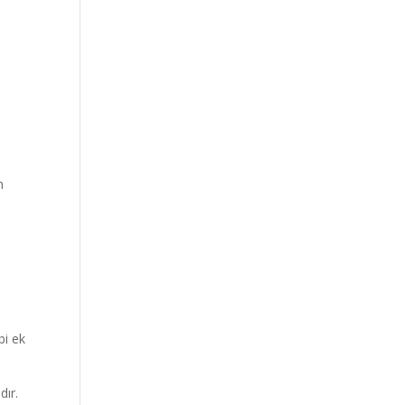
n
bi ek
dır.