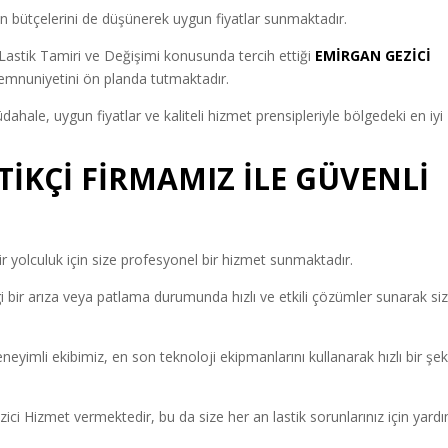
in bütçelerini de düşünerek uygun fiyatlar sunmaktadır.
nın Lastik Tamiri ve Değişimi konusunda tercih ettiği
EMİRGAN GEZİCİ
memnuniyetini ön planda tutmaktadır.
müdahale, uygun fiyatlar ve kaliteli hizmet prensipleriyle bölgedeki en iyi
TİKÇİ FİRMAMIZ İLE GÜVENLİ
r yolculuk için size profesyonel bir hizmet sunmaktadır.
 bir arıza veya patlama durumunda hızlı ve etkili çözümler sunarak siz
neyimli ekibimiz, en son teknoloji ekipmanlarını kullanarak hızlı bir şek
ci Hizmet vermektedir, bu da size her an lastik sorunlarınız için yard