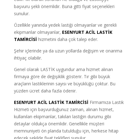
başvuru şekli önemlidir. Buna gitti fiyat seçenekleri
sunulur.
Özellikle yanında yedek lastiği olmayanlar ve gerekli
ekipmanlar olmayanlar,
ESENYURT ACİL LASTİK
TAMİRCİSİ
hizmetini daha çok talep eder.
Şehir içlerinde ya da uzun yollarda değişim ve onarıma
ihtiyaç olabilir.
Genel olarak LASTİK uygundur ama hizmet alınan
firmaya göre de değişiklik gösterir. Tır gibi büyük
araçların lastiklerinin sayısı ve büyüklüğü çoktur. Bu
yüzden ücret daha fazla ödenir.
ESENYURT ACİL LASTİK TAMİRCİSİ
Firmamıza Lastik
Hizmeti için başvurduğunuz zaman, alınan hizmet,
kullanılan ekipmanlar, takılan lastiğin durumu gibi
detaylar oldukça önemlidir. Genellikle müşteri
memnuniyeti ön planda tutulduğu için, herkese hitap
edecek şekilde fiyat teklifleri sunulur.