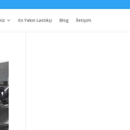
miz
En Yakın Lastikçi
Blog
İletişim