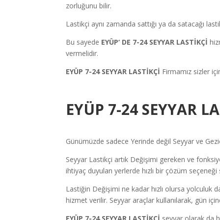
zorluğunu bilir.
Lastikçi aynı zamanda sattığı ya da satacağı lastik
Bu sayede
EYÜP
‘ DE 7-24 SEYYAR LASTİKÇİ
hiz
vermelidir.
EYÜP 7-24 SEYYAR LASTİKÇİ
Firmamız sizler içi
EYÜP 7-24 SEYYAR LA
Günümüzde sadece Yerinde değil Seyyar ve Gezici 
Seyyar Lastikçi artık Değişimi gereken ve fonksiyon
ihtiyaç duyulan yerlerde hızlı bir çözüm seçeneği 
Lastiğin Değişimi ne kadar hızlı olursa yolculuk d
hizmet verilir. Seyyar araçlar kullanılarak, gün iç
EYÜP 7-24 SEYYAR LASTİKÇİ
seyyar olarak da h