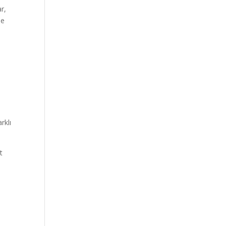
r,
se
rklı
t