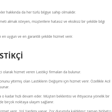
ler hakkında da her türlü bilgiye sahip olmalıdır.
meti almak isteyen, müşterilere hatasız ve eksiksiz bir şekilde bilgi
n en uygun ve en garantili şekilde hizmet verir.
STİKÇİ
olarak hizmet veren Lastikçi firmaları da bulunur.
unu yitirmiş olan Lastiklerin Değişimi için hizmet verir. Özellikle Acil
sunar.
a o kadar hızlı devam eder. Müşteri beklentisi ve ihtiyacına yönelik bir
inde birçok noktaya ulaşım sağlanır.
izmet verir, Yol Yardımı yapar.
Zor durumda kaldığınız zaman Nöbetçi