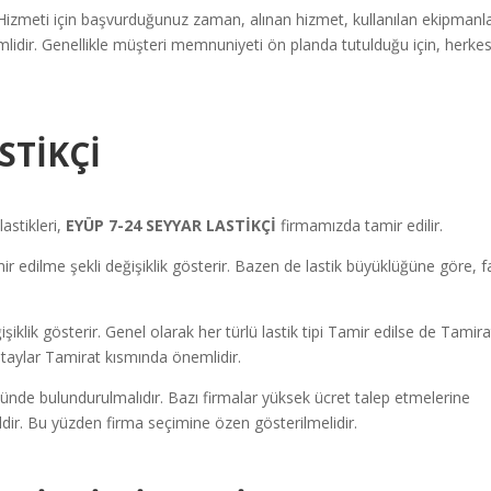
Hizmeti için başvurduğunuz zaman, alınan hizmet, kullanılan ekipmanla
mlidir. Genellikle müşteri memnuniyeti ön planda tutulduğu için, herke
STİKÇİ
astikleri,
EYÜP 7-24 SEYYAR LASTİKÇİ
firmamızda tamir edilir.
 edilme şekli değişiklik gösterir. Bazen de lastik büyüklüğüne göre, fa
ğişiklik gösterir. Genel olarak her türlü lastik tipi Tamir edilse de Tamira
 detaylar Tamirat kısmında önemlidir.
ünde bulundurulmalıdır. Bazı firmalar yüksek ücret talep etmelerine
ğildir. Bu yüzden firma seçimine özen gösterilmelidir.