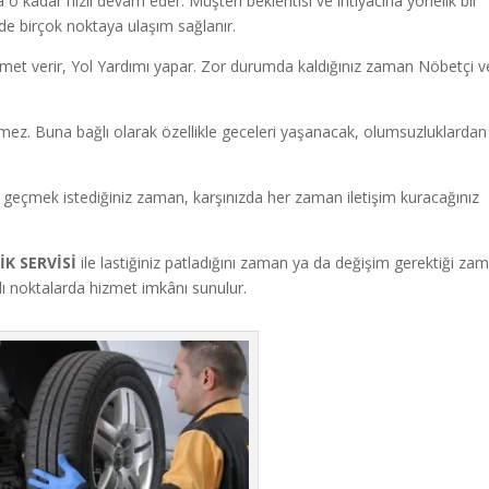
a o kadar hızlı devam eder. Müşteri beklentisi ve ihtiyacına yönelik bir
inde birçok noktaya ulaşım sağlanır.
met verir, Yol Yardımı yapar.
Zor durumda kaldığınız zaman Nöbetçi v
ermez. Buna bağlı olarak özellikle geceleri yaşanacak, olumsuzluklardan
e geçmek istediğiniz zaman, karşınızda her zaman iletişim kuracağınız
İK SERVİSİ
ile lastiğiniz patladığını zaman ya da değişim gerektiği za
rklı noktalarda hizmet imkânı sunulur.