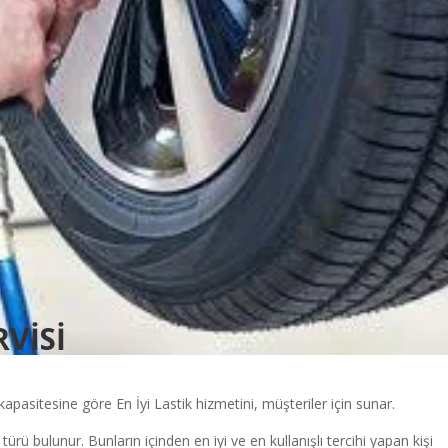
RVİSİ
kapasitesine göre En İyi Lastik hizmetini, müşteriler için sunar.
i türü bulunur. Bunların içinden en iyi ve en kullanışlı tercihi yapan kişi