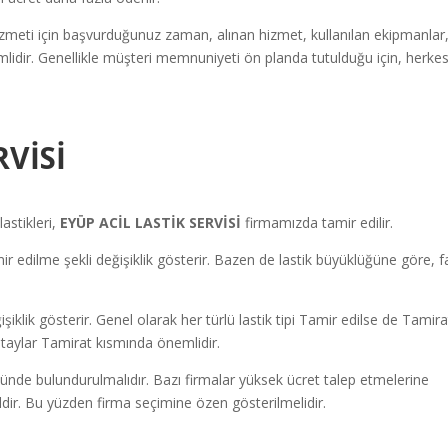
zmeti için başvurduğunuz zaman, alınan hizmet, kullanılan ekipmanlar
mlidir. Genellikle müşteri memnuniyeti ön planda tutulduğu için, herke
RVİSİ
astikleri,
EYÜP ACİL LASTİK SERVİSİ
firmamızda tamir edilir.
 edilme şekli değişiklik gösterir. Bazen de lastik büyüklüğüne göre, fa
ğişiklik gösterir. Genel olarak her türlü lastik tipi Tamir edilse de Tamira
 detaylar Tamirat kısmında önemlidir.
ünde bulundurulmalıdır. Bazı firmalar yüksek ücret talep etmelerine
ğildir. Bu yüzden firma seçimine özen gösterilmelidir.