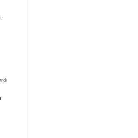
,
se
rklı
t