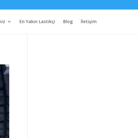
miz
En Yakın Lastikçi
Blog
İletişim