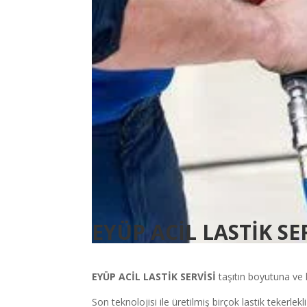
EYÜP ACİL LASTİK SE
EYÜP
ACİL LASTİK SERVİSİ
taşıtın boyutuna ve 
Son teknolojisi ile üretilmiş birçok lastik tekerlekl