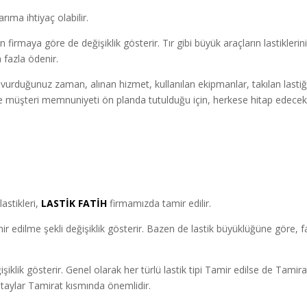
rıma ihtiyaç olabilir.
irmaya göre de değişiklik gösterir. Tır gibi büyük araçların lastiklerin
 fazla ödenir.
vurduğunuz zaman, alınan hizmet, kullanılan ekipmanlar, takılan lastiğ
le müşteri memnuniyeti ön planda tutulduğu için, herkese hitap edece
astikleri,
LASTİK FATİH
firmamızda tamir edilir.
 edilme şekli değişiklik gösterir. Bazen de lastik büyüklüğüne göre, fa
ğişiklik gösterir. Genel olarak her türlü lastik tipi Tamir edilse de Tamira
 detaylar Tamirat kısmında önemlidir.