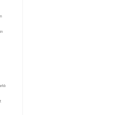
in
in
k
rklı
t