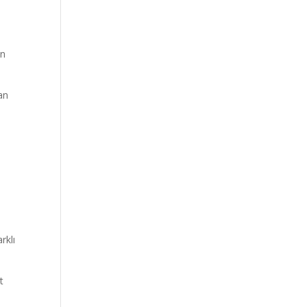
in
an
rklı
t