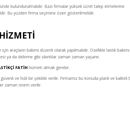
ünde bulundurulmalıdır. Bazı firmalar yüksek ücret talep etmelerine
ğildir. Bu yüzden firma seçimine özen gösterilmelidir.
HİZMETİ
için araçların bakımı düzenli olarak yapılmalıdır. Özellikle lastik bakımı
si ya da delinme gibi sıkıntılar zaman zaman yaşanır.
STİKÇİ
FATİH
hizmeti almak gerekir.
üvenli ve hızlı bir şekilde verilir. Firmamız bu konuda planlı ve kaliteli b
her zaman önem verilir.