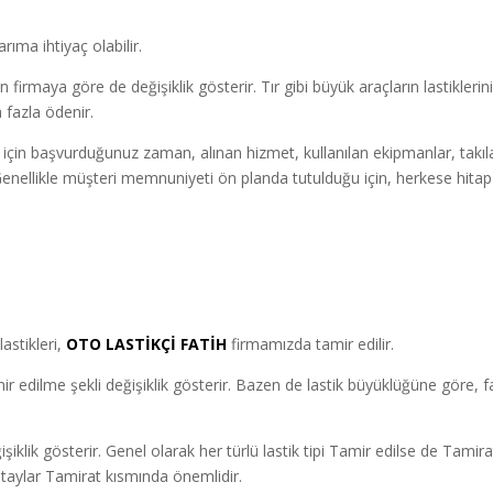
rıma ihtiyaç olabilir.
irmaya göre de değişiklik gösterir. Tır gibi büyük araçların lastiklerin
 fazla ödenir.
için başvurduğunuz zaman, alınan hizmet, kullanılan ekipmanlar, takıl
Genellikle müşteri memnuniyeti ön planda tutulduğu için, herkese hitap
astikleri,
OTO LASTİKÇİ
FATİH
firmamızda tamir edilir.
 edilme şekli değişiklik gösterir. Bazen de lastik büyüklüğüne göre, fa
ğişiklik gösterir. Genel olarak her türlü lastik tipi Tamir edilse de Tamira
 detaylar Tamirat kısmında önemlidir.