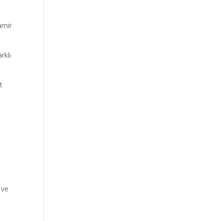
amir
rklı
t
İ
 ve