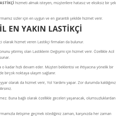
ASTİKÇİ
hizmeti almak isteyen, müşterilere hatasız ve eksiksiz bir şek
rmamız sizler için en uygun ve en garantili şekilde hizmet verir.
L EN YAKIN LASTİKÇİ
olarak hizmet veren Lastikçi firmaları da bulunur.
unu yitirmiş olan Lastiklerin Değişimi için hizmet verir. Özellikle Acil
sunar.
a o kadar hızlı devam eder. Müşteri beklentisi ve ihtiyacına yönelik bir
inde birçok noktaya ulaşım sağlanır.
yyar olarak da hizmet verir, Yol Yardımı yapar. Zor durumda kaldığınız
irsiniz.
ermez. Buna bağlı olarak özellikle geceleri yaşanacak, olumsuzluklardan
irmamızla iletişime geçmek istediğiniz zaman, karşınızda her zaman