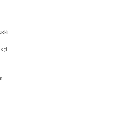
şekli
İKÇİ
in
a