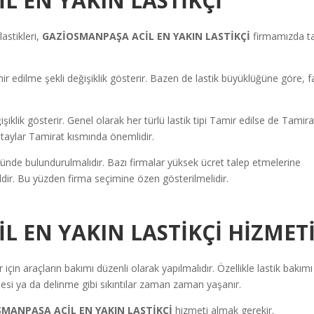
L EN YAKIN LASTİKÇİ
astikleri,
GAZİOSMANPAŞA ACİL EN YAKIN LASTİKÇİ
firmamızda t
 edilme şekli değişiklik gösterir. Bazen de lastik büyüklüğüne göre, fa
ğişiklik gösterir. Genel olarak her türlü lastik tipi Tamir edilse de Tamira
 detaylar Tamirat kısmında önemlidir.
ünde bulundurulmalıdır. Bazı firmalar yüksek ücret talep etmelerine
ğildir. Bu yüzden firma seçimine özen gösterilmelidir.
 EN YAKIN LASTİKÇİ HİZMET
için araçların bakımı düzenli olarak yapılmalıdır. Özellikle lastik bakımı
si ya da delinme gibi sıkıntılar zaman zaman yaşanır.
MANPAŞA ACİL EN YAKIN LASTİKÇİ
hizmeti almak gerekir.