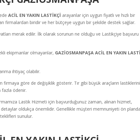
fede
ACİL EN YAKIN LASTİKÇİ
arayanlar için uygun fiyatlı ve hızlı bir
 firmalardan biridir ve her bütçeye uygun bir şekilde destek sağlar.
yatları merak edilir. İlk olarak sorunun ne olduğu ve Lastikçiye başvuru 
ekli ekipmanlar olmayanlar,
GAZİOSMANPAŞA ACİL EN YAKIN LAST
rıma ihtiyaç olabilir.
irmaya göre de değişiklik gösterir. Tır gibi büyük araçların lastiklerin
 fazla ödenir.
irmamıza Lastik Hizmeti için başvurduğunuz zaman, alınan hizmet,
bi detaylar oldukça önemlidir. Genellikle müşteri memnuniyeti ön pland
eklifleri sunulur.