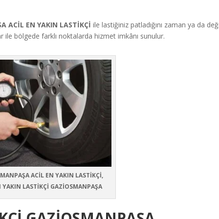
 ACİL EN YAKIN LASTİKÇİ
ile lastiğiniz patladığını zaman ya da de
lar ile bölgede farklı noktalarda hizmet imkânı sunulur.
MANPAŞA ACİL EN YAKIN LASTİKÇİ,
N YAKIN LASTİKÇİ GAZİOSMANPAŞA
TİKÇİ GAZİOSMANPAŞA