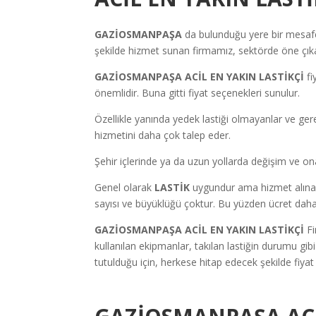
GAZİOSMANPAŞA
da bulunduğu yere bir mesa
şekilde hizmet sunan firmamız, sektörde öne çıkan
GAZİOSMANPAŞA ACİL EN YAKIN LASTİKÇİ
fi
önemlidir. Buna gitti fiyat seçenekleri sunulur.
Özellikle yanında yedek lastiği olmayanlar ve ger
hizmetini daha çok talep eder.
Şehir içlerinde ya da uzun yollarda değişim ve ona
Genel olarak
LASTİK
uygundur ama hizmet alınan f
sayısı ve büyüklüğü çoktur. Bu yüzden ücret daha
GAZİOSMANPAŞA ACİL EN YAKIN LASTİKÇİ
F
kullanılan ekipmanlar, takılan lastiğin durumu gi
tutulduğu için, herkese hitap edecek şekilde fiyat t