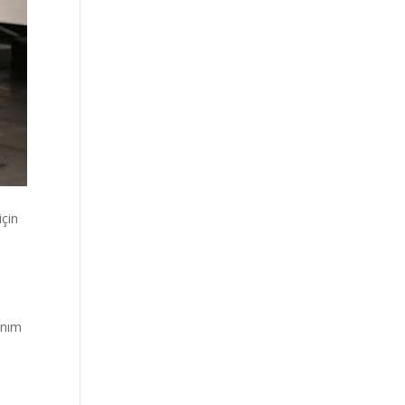
için
anım