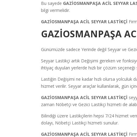
Bu sayede
GAZİOSMANPAŞA ACİL SEYYAR LA
bilgi vermelidir.
GAZİOSMANPAŞA ACİL SEYYAR LASTİKÇİ
Firm
GAZİOSMANPAŞA ACİ
Günümüzde sadece Yerinde değil Seyyar ve Gezici 
Seyyar Lastikçi artık Değişimi gereken ve fonksiyon
ihtiyaç duyulan yerlerde hızlı bir çözüm seçeneği 
Lastiğin Değişimi ne kadar hızlı olursa yolculuk d
hizmet verilir. Seyyar araçlar kullanılarak, gün iç
GAZİOSMANPAŞA ACİL SEYYAR LASTİKÇİ
seyy
zaman Nöbetçi ve Gezici Lastikçi hizmeti de alabil
Bilindiği üzere Lastikçilerin hepsi 7/24 hizmet v
dolayı, Nöbetçi Lastikçi hizmeti sunulur.
GAZİOSMANPAŞA ACİL SEYYAR LASTİKÇİ
Firm