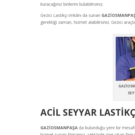
kuracağınız birilerini bulabilirsiniz.
Gezici Lastikçi imkânı da sunan
GAZİOSMANPAŞA
gerektiği zaman, hizmet alabilirsiniz. Gezici araç
GAZİOSMA
SEY
ACİL SEYYAR LASTİ
GAZİOSMANPAŞA
da bulunduğu yere bir mesa
hizmet sunan firmamız, sektörde öne çıkan firmal