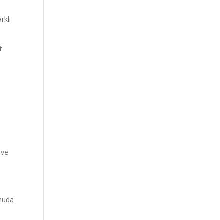
rklı
t
 ve
onuda