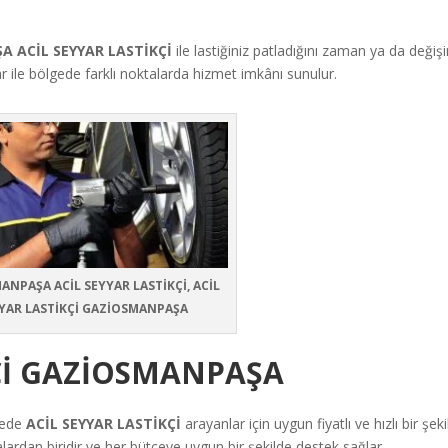
 ACİL SEYYAR LASTİKÇİ
ile lastiğiniz patladığını zaman ya da değiş
lar ile bölgede farklı noktalarda hizmet imkânı sunulur.
NPAŞA ACİL SEYYAR LASTİKÇİ, ACİL
YAR LASTİKÇİ GAZİOSMANPAŞA
KÇİ GAZİOSMANPAŞA
fede
ACİL SEYYAR LASTİKÇİ
arayanlar için uygun fiyatlı ve hızlı bir şek
ardan biridir ve her bütçeye uygun bir şekilde destek sağlar.