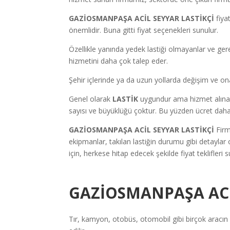
GAZİOSMANPAŞA ACİL SEYYAR LASTİKÇİ
fiya
önemlidir. Buna gitti fiyat seçenekleri sunulur.
Özellikle yanında yedek lastiği olmayanlar ve ger
hizmetini daha çok talep eder.
Şehir içlerinde ya da uzun yollarda değişim ve ona
Genel olarak
LASTİK
uygundur ama hizmet alınan f
sayısı ve büyüklüğü çoktur. Bu yüzden ücret daha
GAZİOSMANPAŞA ACİL SEYYAR LASTİKÇİ
Firm
ekipmanlar, takılan lastiğin durumu gibi detayla
için, herkese hitap edecek şekilde fiyat teklifleri s
GAZİOSMANPAŞA ACİ
Tır, kamyon, otobüs, otomobil gibi birçok aracın l