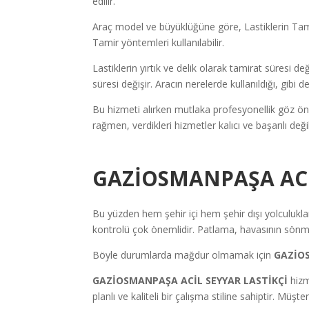
edilir.
Araç model ve büyüklüğüne göre, Lastiklerin Tamir
Tamir yöntemleri kullanılabilir.
Lastiklerin yırtık ve delik olarak tamirat süresi de
süresi değişir. Aracın nerelerde kullanıldığı, gibi
Bu hizmeti alırken mutlaka profesyonellik göz ön
rağmen, verdikleri hizmetler kalıcı ve başarılı de
GAZİOSMANPAŞA ACİL
Bu yüzden hem şehir içi hem şehir dışı yolculuklar 
kontrolü çok önemlidir. Patlama, havasının sönme
Böyle durumlarda mağdur olmamak için
GAZİO
GAZİOSMANPAŞA ACİL SEYYAR LASTİKÇİ
hizm
planlı ve kaliteli bir çalışma stiline sahiptir. Mü