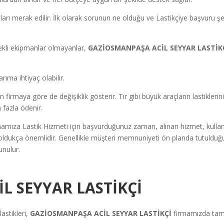
tları merak edilir. İlk olarak sorunun ne olduğu ve Lastikçiye başvuru şe
ekli ekipmanlar olmayanlar,
GAZİOSMANPAŞA ACİL SEYYAR LASTİK
rıma ihtiyaç olabilir.
irmaya göre de değişiklik gösterir. Tır gibi büyük araçların lastiklerin
 fazla ödenir.
amıza Lastik Hizmeti için başvurduğunuz zaman, alınan hizmet, kullan
r oldukça önemlidir. Genellikle müşteri memnuniyeti ön planda tutulduğ
unulur.
L SEYYAR LASTİKÇİ
astikleri,
GAZİOSMANPAŞA ACİL SEYYAR LASTİKÇİ
firmamızda tam