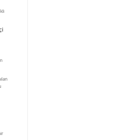
kli
Çİ
in
ılan
u
ir