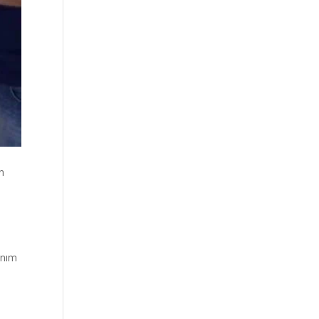
in
anım