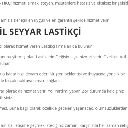
STİKÇİ
hizmeti almak isteyen, müşterilere hatasız ve eksiksiz bir şekil
amız sizler için en uygun ve en garantili şekilde hizmet verir.
L SEYYAR LASTİKÇİ
olarak hizmet veren Lastikçi firmaları da bulunur.
unu yitirmiş olan Lastiklerin Değişimi için hizmet verir. Özellikle Acil
sunar.
a o kadar hızlı devam eder. Müşteri beklentisi ve ihtiyacına yönelik bir
inde birçok noktaya ulaşım sağlanır.
ar olarak da hizmet verir, Yol Yardımı yapar. Zor durumda kaldığınız
irsiniz.
ermez. Buna bağlı olarak özellikle geceleri yaşanacak, olumsuzluklardan
amızla iletişime geçmek istediğiniz zaman, karşınızda her zaman ileti