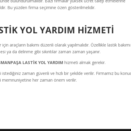
ünde bulundurulmalıdır. Bazı firmalar yüksek ücret talep etmelerine
ğildir. Bu yüzden firma seçimine özen gösterilmelidir.
TİK YOL YARDIM HİZMETİ
için araçların bakımı düzenli olarak yapılmalıdır. Özellikle lastik bakımı
si ya da delinme gibi sıkıntılar zaman zaman yaşanır.
SMANPAŞA LASTİK YOL YARDIM
hizmeti almak gerekir.
i istediğiniz zaman güvenli ve hızlı bir şekilde verilir. Firmamız bu kon
şteri memnuniyetine her zaman önem verilir.