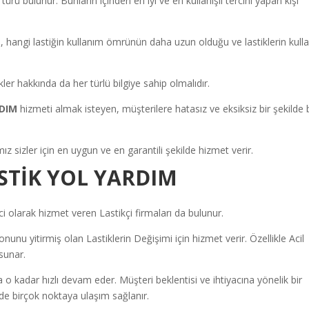
i türü bulunur. Bunların içinden en iyi ve en kullanışlı tercihi yapan kişi
, hangi lastiğin kullanım ömrünün daha uzun olduğu ve lastiklerin kull
ler hakkında da her türlü bilgiye sahip olmalıdır.
RDIM
hizmeti almak isteyen, müşterilere hatasız ve eksiksiz bir şekilde b
ız sizler için en uygun ve en garantili şekilde hizmet verir.
TİK YOL YARDIM
olarak hizmet veren Lastikçi firmaları da bulunur.
unu yitirmiş olan Lastiklerin Değişimi için hizmet verir. Özellikle Acil
sunar.
a o kadar hızlı devam eder. Müşteri beklentisi ve ihtiyacına yönelik bir
inde birçok noktaya ulaşım sağlanır.