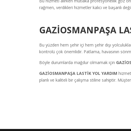
Bu hizmeti alırken mutlaka profesyonellik göz ön
rağmen, verdikleri hizmetler kalıcı ve başarılı de
GAZİOSMANPAŞA LAS
Bu yüzden hem şehir içi hem şehir dışı yolculuklar 
kontrolü çok önemlidir. Patlama, havasının sönme
Böyle durumlarda mağdur olmamak için
GAZİO
GAZİOSMANPAŞA LASTİK YOL YARDIM
hizmet
planlı ve kaliteli bir çalışma stiline sahiptir. Mü