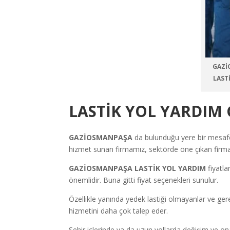
GAZİ
LAST
LASTİK YOL YARDIM
GAZİOSMANPAŞA
da bulunduğu yere bir mesa
hizmet sunan firmamız, sektörde öne çıkan firmal
GAZİOSMANPAŞA LASTİK YOL YARDIM
fiyatl
önemlidir. Buna gitti fiyat seçenekleri sunulur.
Özellikle yanında yedek lastiği olmayanlar ve ger
hizmetini daha çok talep eder.
Şehir içlerinde ya da uzun yollarda değişim ve ona