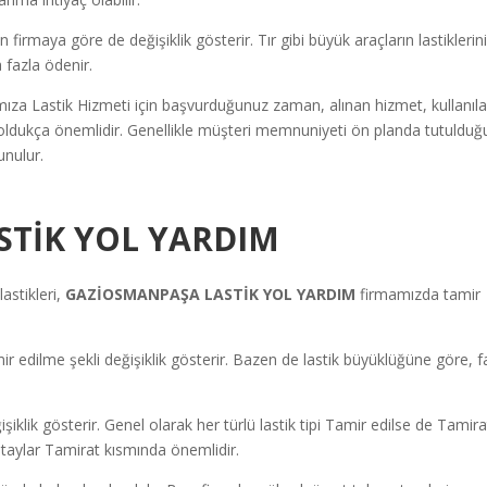
irmaya göre de değişiklik gösterir. Tır gibi büyük araçların lastiklerin
 fazla ödenir.
ıza Lastik Hizmeti için başvurduğunuz zaman, alınan hizmet, kullanıl
r oldukça önemlidir. Genellikle müşteri memnuniyeti ön planda tutulduğ
unulur.
TİK YOL YARDIM
astikleri,
GAZİOSMANPAŞA LASTİK YOL YARDIM
firmamızda tamir
 edilme şekli değişiklik gösterir. Bazen de lastik büyüklüğüne göre, fa
ğişiklik gösterir. Genel olarak her türlü lastik tipi Tamir edilse de Tamira
 detaylar Tamirat kısmında önemlidir.