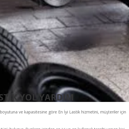
TİK YOL YARDIM
n boyutuna ve kapasitesine göre En İyi Lastik hizmetini, müşteriler için