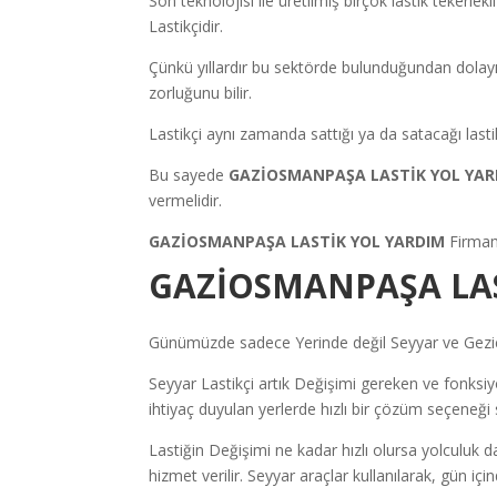
Son teknolojisi ile üretilmiş birçok lastik tekerlekl
Lastikçidir.
Çünkü yıllardır bu sektörde bulunduğundan dolayı
zorluğunu bilir.
Lastikçi aynı zamanda sattığı ya da satacağı lastik
Bu sayede
GAZİOSMANPAŞA LASTİK YOL YA
vermelidir.
GAZİOSMANPAŞA LASTİK YOL YARDIM
Firmam
GAZİOSMANPAŞA LAS
Günümüzde sadece Yerinde değil Seyyar ve Gezici 
Seyyar Lastikçi artık Değişimi gereken ve fonksiyon
ihtiyaç duyulan yerlerde hızlı bir çözüm seçeneği 
Lastiğin Değişimi ne kadar hızlı olursa yolculuk d
hizmet verilir. Seyyar araçlar kullanılarak, gün iç