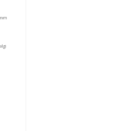
anım
ilgi