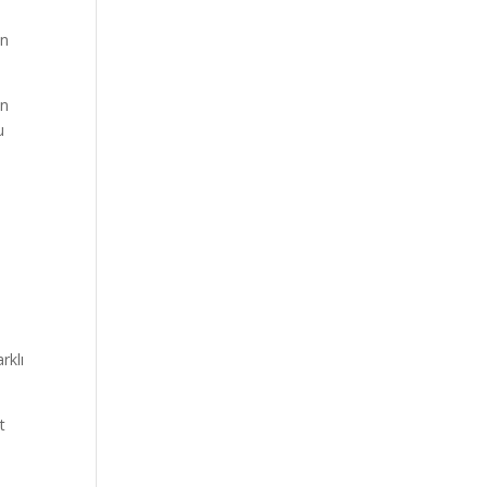
in
an
u
rklı
t