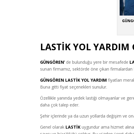
GÜNG
LASTİK YOL YARDI
GÜNGÖREN’
de bulunduğu yere bir mesafede
L
sunan firmamız, sektörde öne çıkan firmalardan bi
GÜNGÖREN LASTİK YOL YARDIM
fiyatları mera
Buna gitti fiyat seçenekleri sunulur.
Özellikle yanında yedek lastiği olmayanlar ve ger
daha çok talep eder.
Şehir içlerinde ya da uzun yollarda değişim ve ona
Genel olarak
LASTİK
uygundur ama hizmet alınan f
sayısı ve büyüklüğü çoktur. Bu yüzden ücret daha