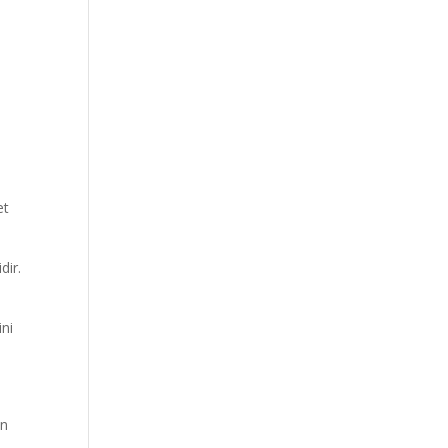
et
dir.
ini
in