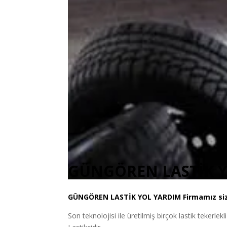
GÜNGÖREN LASTİK 
GÜNGÖREN
LASTİK YOL YARDIM
Firmamız siz
Son teknolojisi ile üretilmiş birçok lastik tekerlekl