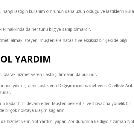
, hangi lastiğin kullanım ömrünün daha uzun olduğu ve lastiklerin kull
ler hakkında da her türlü bilgiye sahip olmalıdır.
zmeti almak isteyen, müşterilere hatasız ve eksiksiz bir şekilde bilgi
YOL YARDIM
olarak hizmet veren Lastikçi firmaları da bulunur.
unu yitirmiş olan Lastiklerin Değişimi için hizmet verir. Özellikle Acil
sunar.
a o kadar hızlı devam eder. Müşteri beklentisi ve ihtiyacına yönelik bir
inde birçok noktaya ulaşım sağlanır.
 da hizmet verir, Yol Yardımı yapar. Zor durumda kaldığınız zaman Nö