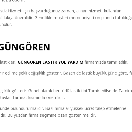
tik Hizmeti için başvurduğunuz zaman, alınan hizmet, kullanılan
r oldukça önemlidir. Genellikle müşteri memnuniyeti ön planda tutulduğ
unulur.
M GÜNGÖREN
astikleri,
GÜNGÖREN LASTİK YOL YARDIM
firmamızda tamir edilir.
 edilme şekli değişiklik gösterir. Bazen de lastik büyüklüğüne göre, fa
ğişiklik gösterir. Genel olarak her türlü lastik tipi Tamir edilse de Tamira
 detaylar Tamirat kısmında önemlidir.
ünde bulundurulmalıdır. Bazı firmalar yüksek ücret talep etmelerine
ğildir. Bu yüzden firma seçimine özen gösterilmelidir.