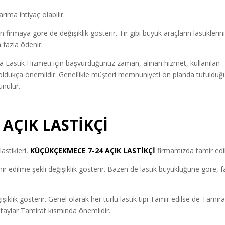
rıma ihtiyaç olabilir.
irmaya göre de değişiklik gösterir. Tır gibi büyük araçların lastiklerin
 fazla ödenir.
 Lastik Hizmeti için başvurduğunuz zaman, alınan hizmet, kullanılan
r oldukça önemlidir. Genellikle müşteri memnuniyeti ön planda tutulduğ
unulur.
AÇIK LASTİKÇİ
astikleri,
KÜÇÜKÇEKMECE 7-24 AÇIK LASTİKÇİ
firmamızda tamir edil
 edilme şekli değişiklik gösterir. Bazen de lastik büyüklüğüne göre, fa
ğişiklik gösterir. Genel olarak her türlü lastik tipi Tamir edilse de Tamira
 detaylar Tamirat kısmında önemlidir.