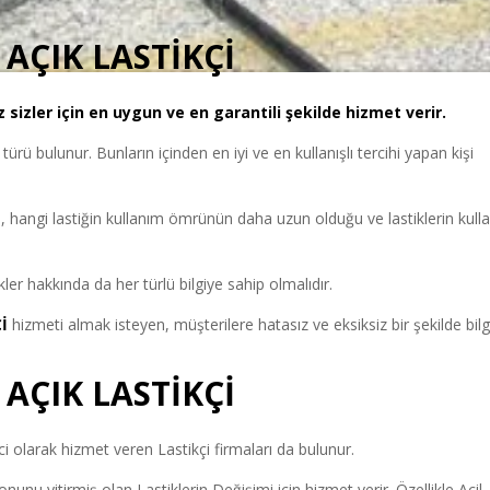
AÇIK LASTİKÇİ
sizler için en uygun ve en garantili şekilde hizmet verir.
i türü bulunur. Bunların içinden en iyi ve en kullanışlı tercihi yapan kişi
, hangi lastiğin kullanım ömrünün daha uzun olduğu ve lastiklerin kull
ler hakkında da her türlü bilgiye sahip olmalıdır.
Çİ
hizmeti almak isteyen, müşterilere hatasız ve eksiksiz bir şekilde bilg
AÇIK LASTİKÇİ
olarak hizmet veren Lastikçi firmaları da bulunur.
unu yitirmiş olan Lastiklerin Değişimi için hizmet verir. Özellikle Acil