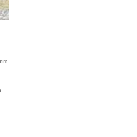
anım
i