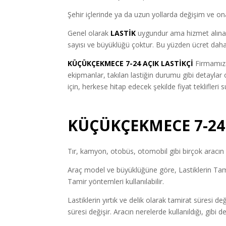
Şehir içlerinde ya da uzun yollarda değişim ve ona
Genel olarak
LASTİK
uygundur ama hizmet alınan f
sayısı ve büyüklüğü çoktur. Bu yüzden ücret daha
KÜÇÜKÇEKMECE 7-24 AÇIK LASTİKÇİ
Firmamıza
ekipmanlar, takılan lastiğin durumu gibi detayla
için, herkese hitap edecek şekilde fiyat teklifleri s
KÜÇÜKÇEKMECE 7-24 
Tır, kamyon, otobüs, otomobil gibi birçok aracın l
Araç model ve büyüklüğüne göre, Lastiklerin Tamir
Tamir yöntemleri kullanılabilir.
Lastiklerin yırtık ve delik olarak tamirat süresi de
süresi değişir. Aracın nerelerde kullanıldığı, gibi