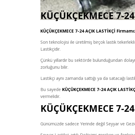
KÜÇÜKÇEKMECE 7-24 
KÜÇÜKÇEKMECE
7-24 AÇIK LASTİKÇİ
Firmamız 
Son teknolojisi ile üretilmiş birçok lastik tekerlekl
Lastikçidir.
Çünkü yıllardır bu sektörde bulunduğundan dolayı
zorluğunu bilir.
Lastikçi aynı zamanda sattığı ya da satacağı lastik
Bu sayede
KÜÇÜKÇEKMECE 7-24 AÇIK LASTİK
vermelidir.
KÜÇÜKÇEKMECE 7-24 
Günümüzde sadece Yerinde değil Seyyar ve Gezici 
Seyyar Lastikçi artık Değişimi gereken ve fonksiyon