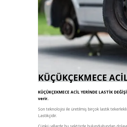
KÜÇÜKÇEKMECE ACİL 
KÜÇÜKÇEKMECE
ACİL YERİNDE LASTİK DEĞİŞ
verir.
Son teknolojisi ile üretilmiş birçok lastik tekerlekl
Lastikçidir.
Çünkü yıllardır bu sektörde bulunduğundan dolayı