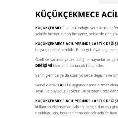
KÜÇÜKÇEKMECE ACİL 
KÜÇÜKÇEKMECE’
de bulunduğu yere bir mesafe
şekilde hizmet sunan firmamız, sektörde öne çıkan
KÜÇÜKÇEKMECE ACİL YERİNDE LASTİK DEĞİŞ
başvuru şekli önemlidir. Buna gitti fiyat seçenekle
Özellikle yanında yedek lastiği olmayanlar ve ge
DEĞİŞİMİ
hizmetini daha çok talep eder.
Şehir içlerinde ya da uzun yollarda değişim ve ona
Genel olarak
LASTİK
uygundur ama hizmet alınan f
sayısı ve büyüklüğü çoktur. Bu yüzden ücret daha
KÜÇÜKÇEKMECE ACİL YERİNDE LASTİK DEĞİŞ
kullanılan ekipmanlar, takılan lastiğin durumu gi
tutulduğu için, herkese hitap edecek şekilde fiyat t