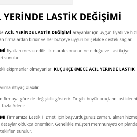
YERİNDE LASTİK DEĞİŞİMİ
de
ACİL YERİNDE LASTİK DEĞİŞİMİ
arayanlar için uygun fiyatlı ve hızlı
 firmalardan biridir ve her bütçeye uygun bir şekilde destek sağlar.
İMİ
fiyatları merak edilir. İlk olarak sorunun ne olduğu ve Lastikçiye
ri sunulur.
rekli ekipmanlar olmayanlar
,
KÜÇÜKÇEKMECE ACİL YERİNDE LASTİK
rıma ihtiyaç olabilir.
irmaya göre de değişiklik gösterir. Tır gibi büyük araçların lastiklerin
 fazla ödenir.
İMİ
Firmamıza Lastik Hizmeti için başvurduğunuz zaman, alınan hizme
bi detaylar oldukça önemlidir. Genellikle müşteri memnuniyeti ön pland
eklifleri sunulur.