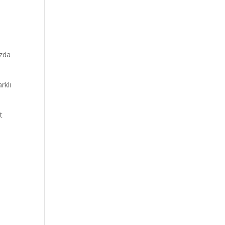
zda
rklı
t