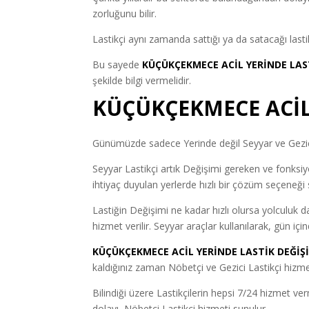
zorluğunu bilir.
Lastikçi aynı zamanda sattığı ya da satacağı lastik
Bu sayede
KÜÇÜKÇEKMECE ACİL YERİNDE LAS
şekilde bilgi vermelidir.
KÜÇÜKÇEKMECE ACİL 
Günümüzde sadece Yerinde değil Seyyar ve Gezici 
Seyyar Lastikçi artık Değişimi gereken ve fonksiyon
ihtiyaç duyulan yerlerde hızlı bir çözüm seçeneği 
Lastiğin Değişimi ne kadar hızlı olursa yolculuk d
hizmet verilir. Seyyar araçlar kullanılarak, gün iç
KÜÇÜKÇEKMECE ACİL YERİNDE LASTİK DEĞİŞ
kaldığınız zaman Nöbetçi ve Gezici Lastikçi hizmeti
Bilindiği üzere Lastikçilerin hepsi 7/24 hizmet v
dolayı, Nöbetçi Lastikçi hizmeti sunulur.