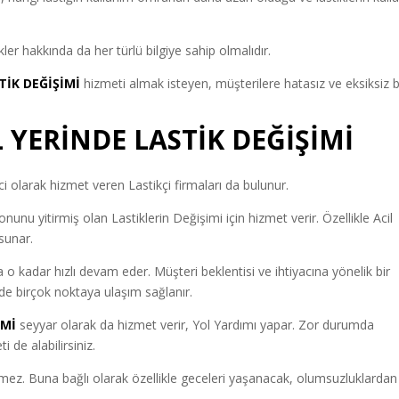
ler hakkında da her türlü bilgiye sahip olmalıdır.
TİK DEĞİŞİMİ
hizmeti almak isteyen, müşterilere hatasız ve eksiksiz b
YERİNDE LASTİK DEĞİŞİMİ
olarak hizmet veren Lastikçi firmaları da bulunur.
unu yitirmiş olan Lastiklerin Değişimi için hizmet verir. Özellikle Acil
sunar.
a o kadar hızlı devam eder. Müşteri beklentisi ve ihtiyacına yönelik bir
inde birçok noktaya ulaşım sağlanır.
İMİ
seyyar olarak da hizmet verir, Yol Yardımı yapar. Zor durumda
 de alabilirsiniz.
ermez. Buna bağlı olarak özellikle geceleri yaşanacak, olumsuzluklardan