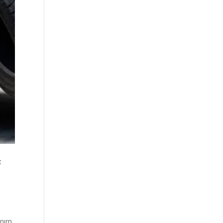
t
anım