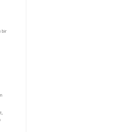
 bir
in
t,
a