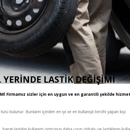
YERİNDE LASTİK DEĞİŞİMİ
İMİ
Firmamız sizler için en uygun ve en garantili şekilde hizme
i türü bulunur. Bunların içinden en iyi ve en kullanışlı tercihi yapan kişi
, hangi lastiğin kullanım ömrünün daha uzun olduğu ve lastiklerin kull