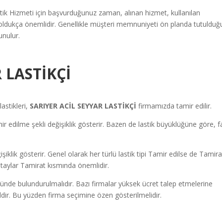
ik Hizmeti için başvurduğunuz zaman, alınan hizmet, kullanılan
r oldukça önemlidir. Genellikle müşteri memnuniyeti ön planda tutulduğ
unulur.
 LASTİKÇİ
astikleri,
SARIYER
ACİL SEYYAR LASTİKÇİ
firmamızda tamir edilir.
 edilme şekli değişiklik gösterir. Bazen de lastik büyüklüğüne göre, fa
ğişiklik gösterir. Genel olarak her türlü lastik tipi Tamir edilse de Tamira
 detaylar Tamirat kısmında önemlidir.
ünde bulundurulmalıdır. Bazı firmalar yüksek ücret talep etmelerine
ğildir. Bu yüzden firma seçimine özen gösterilmelidir.