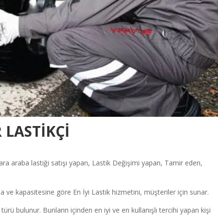
 LASTİKÇİ
ara araba lastiği satışı yapan, Lastik Değişimi yapan, Tamir eden,
a ve kapasitesine göre En İyi Lastik hizmetini, müşteriler için sunar.
i türü bulunur. Bunların içinden en iyi ve en kullanışlı tercihi yapan kişi