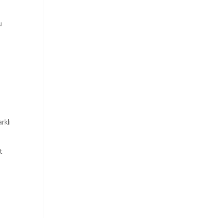
u
rklı
t