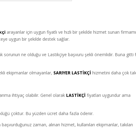
kçi
arayanlar için uygun fiyatlı ve hızlı bir şekilde hizmet sunan firmamı
çeye uygun bir şekilde destek sağlar.
arak sorunun ne olduğu ve Lastikçiye başvuru şekli önemlidir. Buna gitti f
rekli ekipmanlar olmayanlar,
SARIYER LASTİKÇİ
hizmetini daha çok ta
rıma ihtiyaç olabilir. Genel olarak
LASTİKÇİ
fiyatları uygundur ama
üyüklüğü çoktur. Bu yüzden ücret daha fazla ödenir.
n başvurduğunuz zaman, alınan hizmet, kullanılan ekipmanlar, takılan