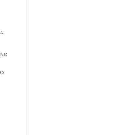
z,
iyat
lep