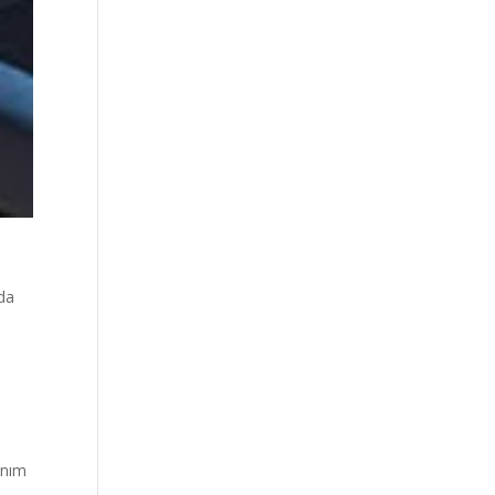
 da
anım