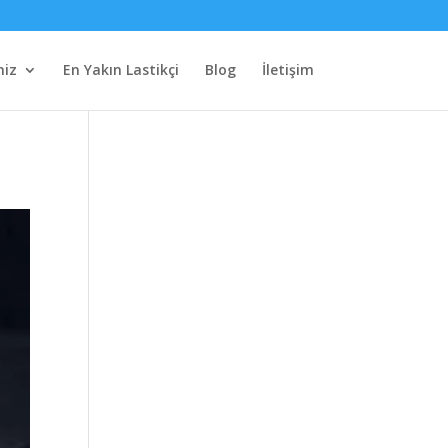
miz
En Yakın Lastikçi
Blog
İletişim