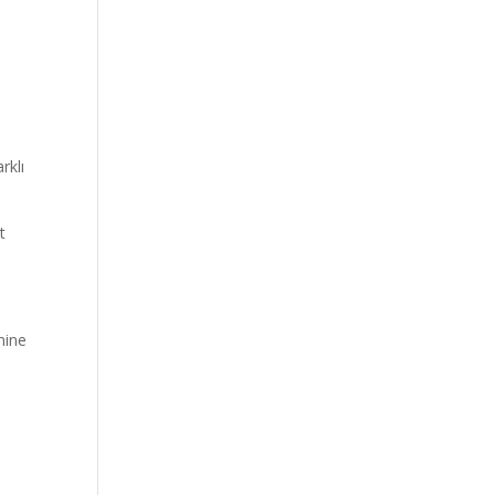
rklı
t
mine