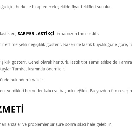
 için, herkese hitap edecek şekilde fiyat teklifleri sunulur.
astikleri,
SARIYER LASTİKÇİ
firmamızda tamir edilir.
 edilme şekli değişiklik gösterir. Bazen de lastik büyüklüğüne göre, fa
ğişiklik gösterir. Genel olarak her türlü lastik tipi Tamir edilse de Tamira
 detaylar Tamirat kısmında önemlidir.
ünde bulundurulmalıdır.
, verdikleri hizmetler kalıcı ve başarılı değildir. Bu yüzden firma seçi
ZMETİ
n arızalar ve problemler bir süre sonra sıkıcı hale gelebilir.