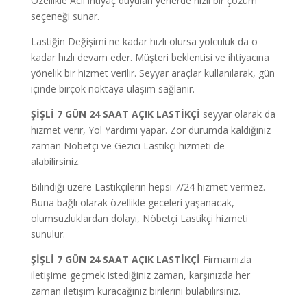
Özellikle Acil ihtiyaç duyulan yerlerde hızlı bir çözüm
seçeneği sunar.
Lastiğin Değişimi ne kadar hızlı olursa yolculuk da o
kadar hızlı devam eder. Müşteri beklentisi ve ihtiyacına
yönelik bir hizmet verilir. Seyyar araçlar kullanılarak, gün
içinde birçok noktaya ulaşım sağlanır.
ŞİŞLİ 7 GÜN 24 SAAT AÇIK LASTİKÇİ
seyyar olarak da
hizmet verir, Yol Yardımı yapar.
Zor durumda kaldığınız
zaman Nöbetçi ve Gezici Lastikçi hizmeti de
alabilirsiniz.
Bilindiği üzere Lastikçilerin hepsi 7/24 hizmet vermez.
Buna bağlı olarak özellikle geceleri yaşanacak,
olumsuzluklardan dolayı, Nöbetçi Lastikçi hizmeti
sunulur.
ŞİŞLİ 7
GÜN
24 SAAT AÇIK LASTİKÇİ
Firmamızla
iletişime geçmek istediğiniz zaman, karşınızda her
zaman iletişim kuracağınız birilerini bulabilirsiniz.