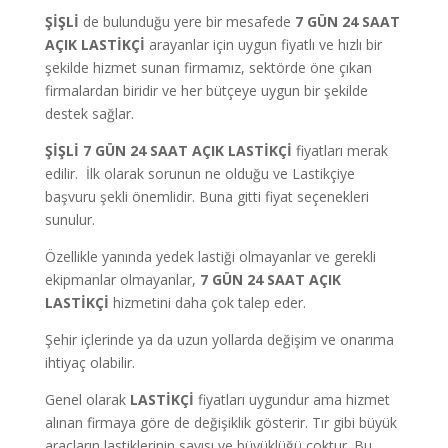
ŞİŞLİ
de bulunduğu yere bir mesafede
7 GÜN 24 SAAT
AÇIK LASTİKÇİ
arayanlar için uygun fiyatlı ve hızlı bir
şekilde hizmet sunan firmamız, sektörde öne çıkan
firmalardan biridir ve her bütçeye uygun bir şekilde
destek sağlar.
ŞİŞLİ 7
GÜN
24 SAAT AÇIK LASTİKÇİ
fiyatları merak
edilir. İlk olarak sorunun ne olduğu ve Lastikçiye
başvuru şekli önemlidir. Buna gitti fiyat seçenekleri
sunulur.
Özellikle yanında yedek lastiği olmayanlar ve gerekli
ekipmanlar olmayanlar,
7
GÜN
24 SAAT AÇIK
LASTİKÇİ
hizmetini daha çok talep eder.
Şehir içlerinde ya da uzun yollarda değişim ve onarıma
ihtiyaç olabilir.
Genel olarak
LASTİKÇİ
fiyatları uygundur ama hizmet
alınan firmaya göre de değişiklik gösterir. Tır gibi büyük
araçların lastiklerinin sayısı ve büyüklüğü çoktur. Bu