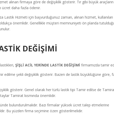
zmet alınan firmaya göre de değişiklik gösterir. Tır gibi büyük araçların
n ücret daha fazla ödenir.
a Lastik Hizmeti için başvurduğunuz zaman, alınan hizmet, kullanılan
r oldukça önemlidir. Genellikle müşteri memnuniyeti ön planda tutulduğ
unulur.
LASTİK DEĞİŞİMİ
astikleri,
ŞİŞLİ ACİL YERİNDE LASTİK DEĞİŞİMİ
firmamızda tamir edi
 edilme şekli değişiklik gösterir. Bazen de lastik büyüklüğüne göre, fa
ğişiklik gösterir. Genel olarak her türlü lastik tipi Tamir edilse de Tamira
 detaylar Tamirat kısmında önemlidir.
ünde bulundurulmalıdır. Bazı firmalar yüksek ücret talep etmelerine
ğildir. Bu yüzden firma seçimine özen gösterilmelidir.