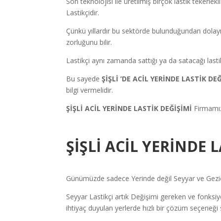
Son teknolojisi ile üretilmiş birçok lastik tekerlekl
Lastikçidir.
Çünkü yıllardır bu sektörde bulunduğundan dolayı
zorluğunu bilir.
Lastikçi aynı zamanda sattığı ya da satacağı lastik
Bu sayede
ŞİŞLİ
’DE ACİL YERİNDE LASTİK DE
bilgi vermelidir.
ŞİŞLİ ACİL YERİNDE LASTİK DEĞİŞİMİ
Firmamız
ŞİŞLİ ACİL YERİNDE 
Günümüzde sadece Yerinde değil Seyyar ve Gezici 
Seyyar Lastikçi artık Değişimi gereken ve fonksiyon
ihtiyaç duyulan yerlerde hızlı bir çözüm seçeneği 