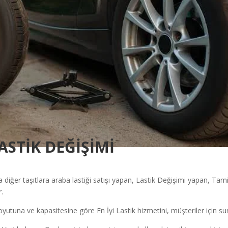
LASTİK DEĞİŞİMİ
 diğer taşıtlara araba lastiği satışı yapan, Lastik Değişimi yapan, Tam
r.
boyutuna ve kapasitesine göre En İyi Lastik hizmetini, müşteriler için su