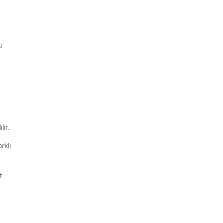
u
lir.
rklı
t