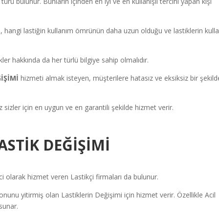
i türü bulunur. Bunların içinden en iyi ve en kullanışlı tercihi yapan kişi
, hangi lastiğin kullanım ömrünün daha uzun olduğu ve lastiklerin kull
ler hakkında da her türlü bilgiye sahip olmalıdır.
ĞİŞİMİ
hizmeti almak isteyen, müşterilere hatasız ve eksiksiz bir şekild
 sizler için en uygun ve en garantili şekilde hizmet verir.
LASTİK DEĞİŞİMİ
olarak hizmet veren Lastikçi firmaları da bulunur.
unu yitirmiş olan Lastiklerin Değişimi için hizmet verir. Özellikle Acil
sunar.