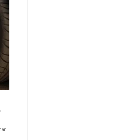
ir
nar.