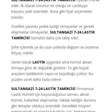
edilir. İlk olarak sorunun ne olduğu ve Lastikçiye
başvuru şekli önemlidir. Buna gitti fiyat seçenekleri
sunulur.
Özellikle yanında yedek lastiği olmayanlar ve gerekli
ekipmanlar olmaya
nlar,
SULTANGAZİ 7-24 LASTİK
TAMİRCİSİ
hizmetini daha çok talep eder.
Şehir içlerinde ya da uzun yollarda değişim ve onarıma
ihtiyaç olabilir.
Genel olarak
LASTİK
uygundur ama hizmet alınan
firmaya göre de değişiklik gösterir. Tır gibi büyük
araçların lastiklerinin sayısı ve büyüklüğü çoktur. Bu
yüzden ücret daha fazla ödenir.
SULTANGAZİ 7-24 LASTİK TAMİRCİSİ
Firmamıza
Lastik Hizmeti için başvurduğunuz zaman, alınan
hizmet, kullanılan ekipmanlar, takılan lastiğin durumu
gibi detaylar oldukça önemlidir. Genellikle müşteri
memnuniyeti ön planda tutulduğu için, herkese hitap