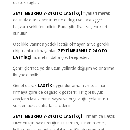
destek sağlar.
ZEYTİNBURNU 7-24 OTO LASTİKÇİ
fiyatları merak
edilir. İlk olarak sorunun ne olduğu ve Lastikçiye
başvuru şekli önemlidir. Buna gitti fiyat seçenekleri
sunulur.
Özellikle yanında yedek lastiği olmayanlar ve gerekli
ekipmanlar olmayanlar
,
ZEYTİNBURNU 7-24 OTO
LASTİKÇİ
hizmetini daha çok talep eder.
Şehir içlerinde ya da uzun yollarda değişim ve onarıma
ihtiyaç olabilir.
Genel olarak
LASTİK
uygundur ama hizmet alınan
firmaya göre de değişiklik gösterir. Tır gibi büyük
araçların lastiklerinin sayısı ve büyüklüğü çoktur. Bu
yüzden ücret daha fazla ödenir.
ZEYTİNBURNU 7-24 OTO LASTİKÇİ
Firmamıza Lastik
Hizmeti için başvurduğunuz zaman, alınan hizmet,
kullanılan ekipmanlar, takılan lastiğin durumu gibi