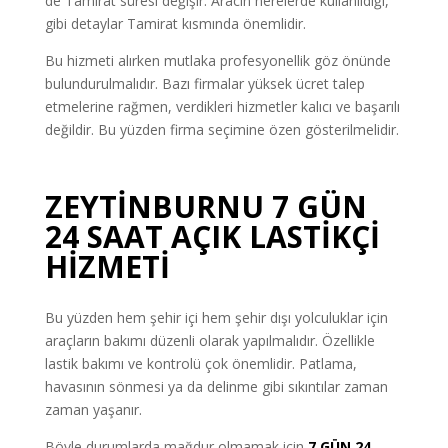
de Tamirat süresi değişir. Aracın nerelerde kullanıldığı,
gibi detaylar Tamirat kısmında önemlidir.
Bu hizmeti alırken mutlaka profesyonellik göz önünde
bulundurulmalıdır. Bazı firmalar yüksek ücret talep
etmelerine rağmen, verdikleri hizmetler kalıcı ve başarılı
değildir. Bu yüzden firma seçimine özen gösterilmelidir.
ZEYTİNBURNU 7 GÜN
24 SAAT AÇIK LASTİKÇİ
HİZMETİ
Bu yüzden hem şehir içi hem şehir dışı yolculuklar için
araçların bakımı düzenli olarak yapılmalıdır. Özellikle
lastik bakımı ve kontrolü çok önemlidir. Patlama,
havasının sönmesi ya da delinme gibi sıkıntılar zaman
zaman yaşanır.
Böyle durumlarda mağdur olmamak için
7 GÜN
24