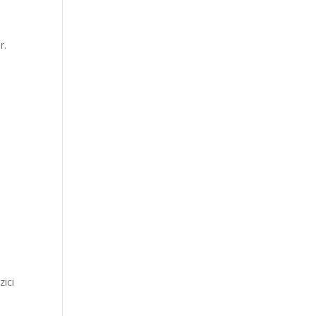
r.
zici