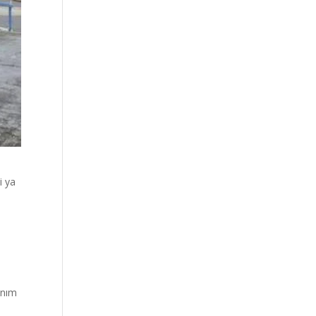
i ya
anım