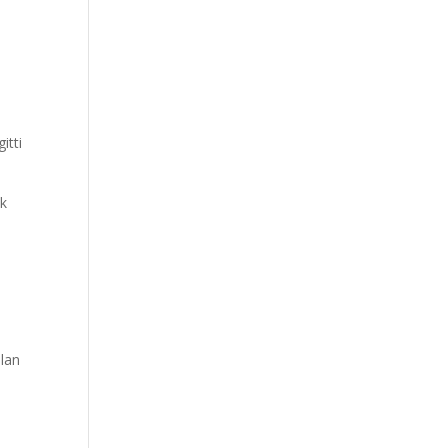
itti
ok
ılan