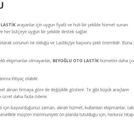
U
LASTİK
arayanlar için uygun fiyatlı ve hızlı bir şekilde hizmet sunan
ve her bütçeye uygun bir şekilde destek sağlar.
lk olarak sorunun ne olduğu ve Lastikçiye başvuru şekli önemlidir. Buna g
ekli ekipmanlar olmayanlar,
BEYOĞLU OTO LASTİK
hizmetini daha ç
rıma ihtiyaç olabilir.
t alınan firmaya göre de değişiklik gösterir. Tır gibi büyük araçların
n ücret daha fazla ödenir.
i için başvurduğunuz zaman, alınan hizmet, kullanılan ekipmanlar, tak
Genellikle müşteri memnuniyeti ön planda tutulduğu için, herkese hitap