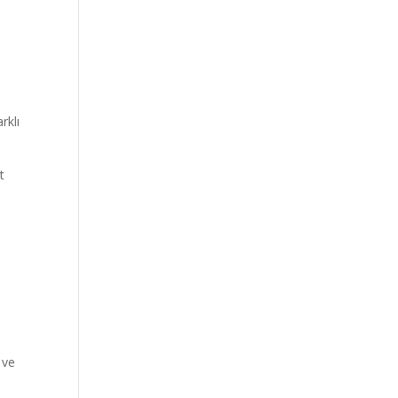
rklı
t
 ve