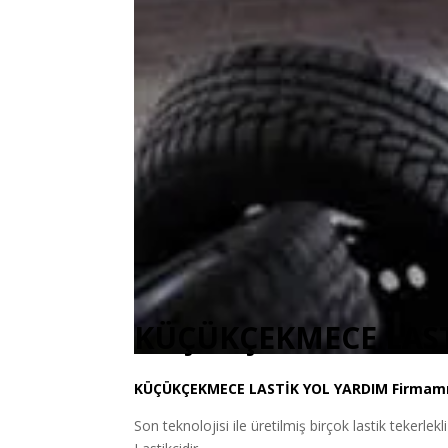
KÜÇÜKÇEKMECE LAST
KÜÇÜKÇEKMECE
LASTİK YOL YARDIM
Firmamız
Son teknolojisi ile üretilmiş birçok lastik tekerlekl