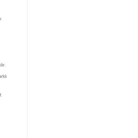
u
ir.
rklı
t