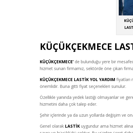
KÜÇÜ
LAS
KÜÇÜKÇEKMECE LAST
KÜÇÜKÇEKMECE’
de bulunduğu yere bir mesafe
hizmet sunan firmamız, sektörde öne çıkan firmal
KÜÇÜKÇEKMECE LASTİK YOL YARDIM
fiyatları
önemlidir. Buna gitti fiyat seçenekleri sunulur.
Özellikle yanında yedek lastiği olmayanlar ve ge
hizmetini daha çok talep eder.
Şehir içlerinde ya da uzun yollarda değişim ve ona
Genel olarak
LASTİK
uygundur ama hizmet alınan f
sayısı ve büyüklüğü çoktur. Bu yüzden ücret daha