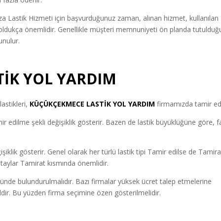
a Lastik Hizmeti için başvurduğunuz zaman, alınan hizmet, kullanılan
r oldukça önemlidir. Genellikle müşteri memnuniyeti ön planda tutulduğ
unulur.
İK YOL YARDIM
astikleri,
KÜÇÜKÇEKMECE LASTİK YOL YARDIM
firmamızda tamir edil
 edilme şekli değişiklik gösterir. Bazen de lastik büyüklüğüne göre, fa
ğişiklik gösterir. Genel olarak her türlü lastik tipi Tamir edilse de Tamira
 detaylar Tamirat kısmında önemlidir.
ünde bulundurulmalıdır. Bazı firmalar yüksek ücret talep etmelerine
ğildir. Bu yüzden firma seçimine özen gösterilmelidir.